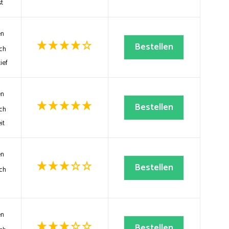
t
en
Bestellen
ch
ief
en
Bestellen
ch
it
en
Bestellen
ch
en
Bestellen