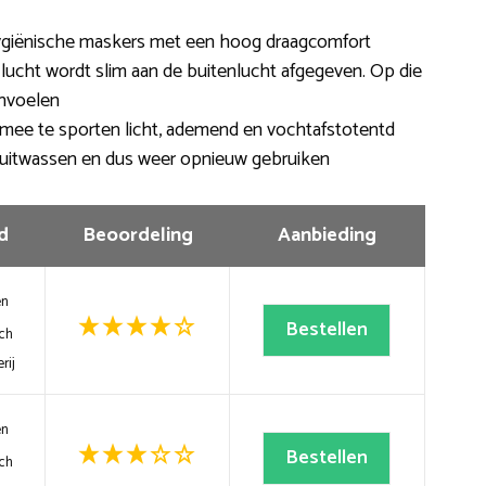
hygiënische maskers met een hoog draagcomfort
ucht wordt slim aan de buitenlucht afgegeven. Op die
anvoelen
mee te sporten licht, ademend en vochtafstotentd
 uitwassen en dus weer opnieuw gebruiken
d
Beoordeling
Aanbieding
en
Bestellen
ch
rij
en
Bestellen
ch