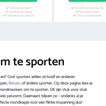
Scherpe prijzen
Goedkoopste van NL
Snelle bezorging
Morgen in huis
Uitstekende service
Groot assortiment
m te sporten
n? Ook sporters willen zichzelf en anderen
open,
fietsen
, of andere sporten. Op deze pagina lees je
ondmaskers om te sporten. Dit zijn stuk voor stuk
e pasvorm. Daarnaast blijven ze – ondanks al je
fecte mondkapje voor een flinke inspanning dus!