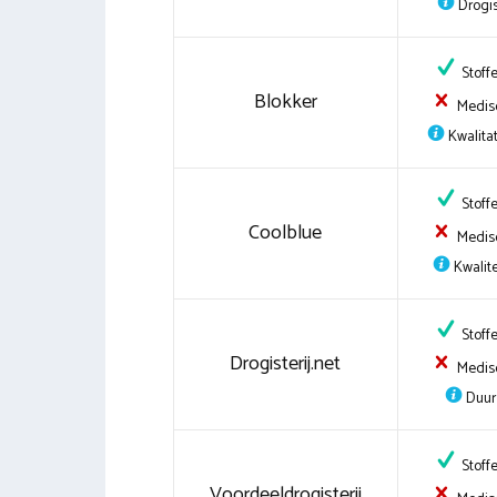
Drogis
Stoff
Blokker
Medis
Kwalitat
Stoff
Coolblue
Medis
Kwalite
Stoff
Drogisterij.net
Medis
Duur
Stoff
Voordeeldrogisterij