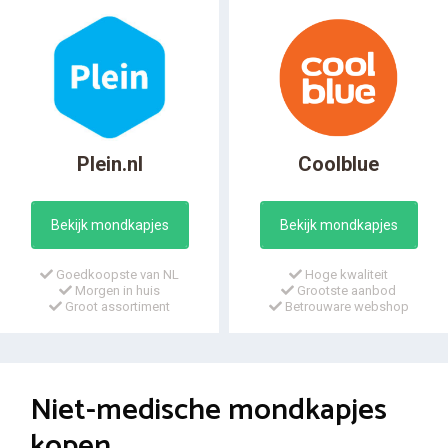
Plein.nl
Coolblue
Bekijk mondkapjes
Bekijk mondkapjes
Goedkoopste van NL
Hoge kwaliteit
Morgen in huis
Grootste aanbod
Groot assortiment
Betrouware webshop
Niet-medische mondkapjes
kopen