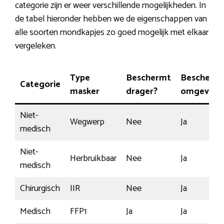
categorie zijn er weer verschillende mogelijkheden. In
de tabel hieronder hebben we de eigenschappen van
alle soorten mondkapjes zo goed mogelijk met elkaar
vergeleken.
Type
Beschermt
Bescherm
Categorie
masker
drager?
omgeving
Niet-
Wegwerp
Nee
Ja
medisch
Niet-
Herbruikbaar
Nee
Ja
medisch
Chirurgisch
IIR
Nee
Ja
Medisch
FFP1
Ja
Ja