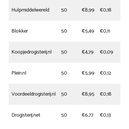
Hulpmiddelwereld
50
€8,99
€0,18
Blokker
50
€5,49
€0,11
Koopjedrogisterij.nl
50
€4,79
€0,09
Plein.nl
50
€5,99
€0,12
Voordeeldrogisterij.nl
50
€8,95
€0,18
Drogisterij.net
50
€6,77
€0,13