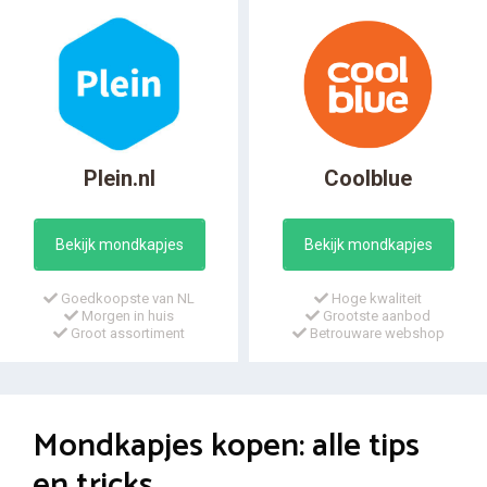
Plein.nl
Coolblue
Bekijk mondkapjes
Bekijk mondkapjes
Goedkoopste van NL
Hoge kwaliteit
Morgen in huis
Grootste aanbod
Groot assortiment
Betrouware webshop
Mondkapjes kopen: alle tips
en tricks