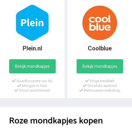
Plein.nl
Coolblue
Bekijk mondkapjes
Bekijk mondkapjes
Goedkoopste van NL
Hoge kwaliteit
Morgen in huis
Grootste aanbod
Groot assortiment
Betrouware webshop
Roze mondkapjes kopen