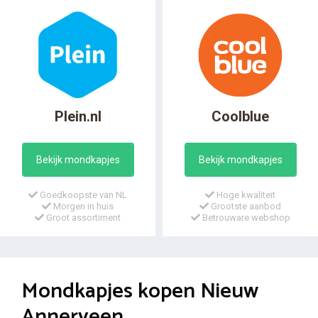
Plein.nl
Coolblue
Bekijk mondkapjes
Bekijk mondkapjes
Goedkoopste van NL
Hoge kwaliteit
Morgen in huis
Grootste aanbod
Groot assortiment
Betrouware webshop
Mondkapjes kopen Nieuw
Annerveen