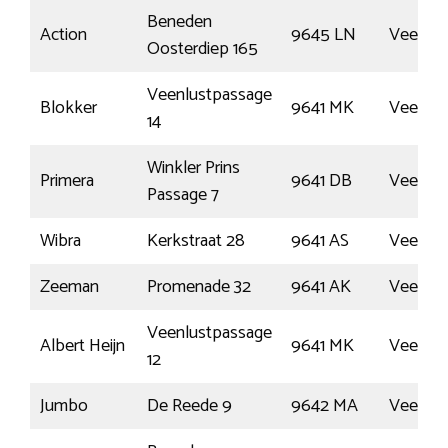
Beneden
Action
9645 LN
Veend
Oosterdiep 165
Veenlustpassage
Blokker
9641 MK
Veend
14
Winkler Prins
Primera
9641 DB
Veend
Passage 7
Wibra
Kerkstraat 28
9641 AS
Veend
Zeeman
Promenade 32
9641 AK
Veend
Veenlustpassage
Albert Heijn
9641 MK
Veend
12
Jumbo
De Reede 9
9642 MA
Veend