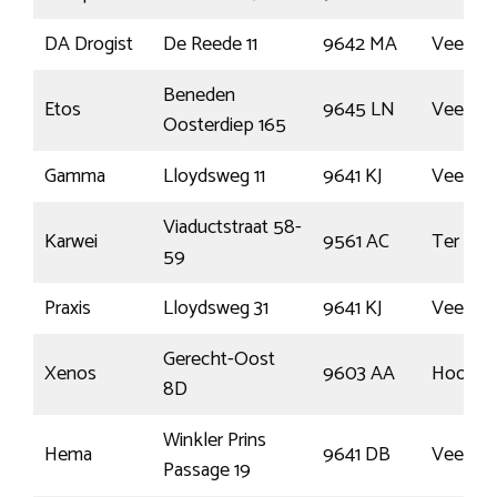
DA Drogist
De Reede 11
9642 MA
Veend
Beneden
Etos
9645 LN
Veend
Oosterdiep 165
Gamma
Lloydsweg 11
9641 KJ
Veend
Viaductstraat 58-
Karwei
9561 AC
Ter Ape
59
Praxis
Lloydsweg 31
9641 KJ
Veend
Gerecht-Oost
Xenos
9603 AA
Hoogez
8D
Winkler Prins
Hema
9641 DB
Veend
Passage 19