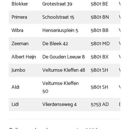
Blokker
Grotestraat 39
5801 BE
Venr
Primera
Schoolstraat 15
5801 BN
Venr
Wibra
Henseniusplein 5
5801 BB
Venr
Zeeman
De Bleek 42
5801 MD
Venr
Albert Heijn
De Gouden Leeuw 8
5801 BX
Venr
Jumbo
Veltumse Kleffen 48
5801 SH
Venr
Veltumse Kleffen
Aldi
5801 SH
Venr
50
Lidl
Vlierdenseweg 4
5753 AD
Deu