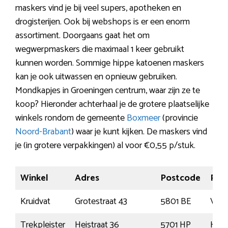
maskers vind je bij veel supers, apotheken en
drogisterijen. Ook bij webshops is er een enorm
assortiment. Doorgaans gaat het om
wegwerpmaskers die maximaal 1 keer gebruikt
kunnen worden. Sommige hippe katoenen maskers
kan je ook uitwassen en opnieuw gebruiken.
Mondkapjes in Groeningen centrum, waar zijn ze te
koop? Hieronder achterhaal je de grotere plaatselijke
winkels rondom de gemeente
Boxmeer
(provincie
Noord-Brabant
) waar je kunt kijken. De maskers vind
je (in grotere verpakkingen) al voor €0,55 p/stuk.
Winkel
Adres
Postcode
Plaa
Kruidvat
Grotestraat 43
5801 BE
Venr
Trekpleister
Heistraat 36
5701 HP
Hel