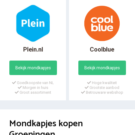
Plein.nl
Coolblue
Bekijk mondkapjes
Bekijk mondkapjes
Goedkoopste van NL
Hoge kwaliteit
Morgen in huis
Grootste aanbod
Groot assortiment
Betrouware webshop
Mondkapjes kopen
Groeningen