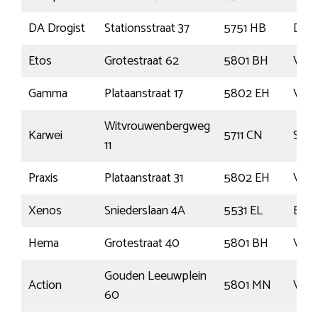
DA Drogist
Stationsstraat 37
5751 HB
Deu
Etos
Grotestraat 62
5801 BH
Venr
Gamma
Plataanstraat 17
5802 EH
Venr
Witvrouwenbergweg
Karwei
5711 CN
Som
11
Praxis
Plataanstraat 31
5802 EH
Venr
Xenos
Sniederslaan 4A
5531 EL
Blad
Hema
Grotestraat 40
5801 BH
Venr
Gouden Leeuwplein
Action
5801 MN
Venr
60