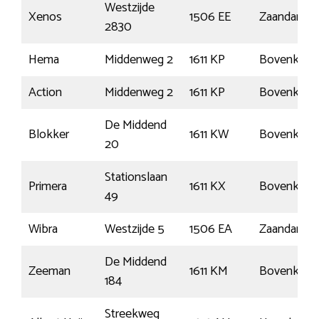
Westzijde
Xenos
1506 EE
Zaandam
2830
Hema
Middenweg 2
1611 KP
Bovenkarsp
Action
Middenweg 2
1611 KP
Bovenkarsp
De Middend
Blokker
1611 KW
Bovenkarsp
20
Stationslaan
Primera
1611 KX
Bovenkarsp
49
Wibra
Westzijde 5
1506 EA
Zaandam
De Middend
Zeeman
1611 KM
Bovenkarsp
184
Streekweg