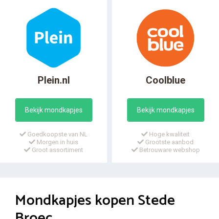
Plein.nl
Coolblue
Bekijk mondkapjes
Bekijk mondkapjes
Goedkoopste van NL
Hoge kwaliteit
Morgen in huis
Grootste aanbod
Groot assortiment
Betrouware webshop
Mondkapjes kopen Stede
Broec