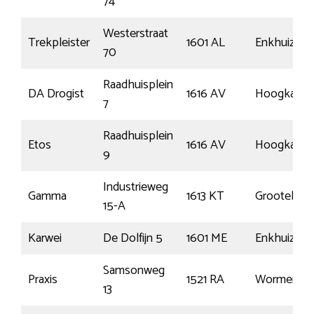
74
Westerstraat
Trekpleister
1601 AL
Enkhuizen
70
Raadhuisplein
DA Drogist
1616 AV
Hoogkarsp
7
Raadhuisplein
Etos
1616 AV
Hoogkarsp
9
Industrieweg
Gamma
1613 KT
Grootebro
15-A
Karwei
De Dolfijn 5
1601 ME
Enkhuizen
Samsonweg
Praxis
1521 RA
Wormervee
13