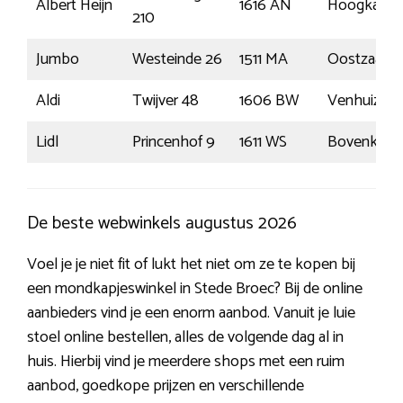
Albert Heijn
1616 AN
Hoogkarsp
210
Jumbo
Westeinde 26
1511 MA
Oostzaan
Aldi
Twijver 48
1606 BW
Venhuizen
Lidl
Princenhof 9
1611 WS
Bovenkarsp
De beste webwinkels augustus 2026
Voel je je niet fit of lukt het niet om ze te kopen bij
een mondkapjeswinkel in Stede Broec? Bij de online
aanbieders vind je een enorm aanbod. Vanuit je luie
stoel online bestellen, alles de volgende dag al in
huis. Hierbij vind je meerdere shops met een ruim
aanbod, goedkope prijzen en verschillende