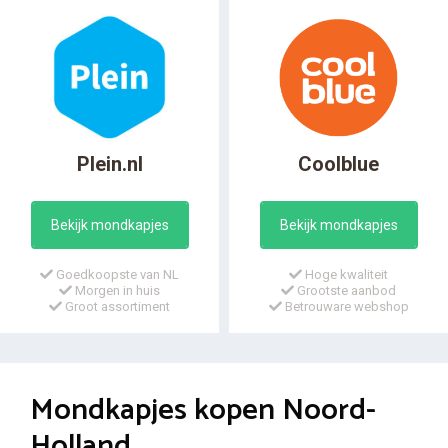
Plein.nl
Coolblue
Bekijk mondkapjes
Bekijk mondkapjes
Goedkoopste van NL
Hoge kwaliteit
Morgen in huis
Grootste aanbod
Groot assortiment
Betrouware webshop
Mondkapjes kopen Noord-
Holland