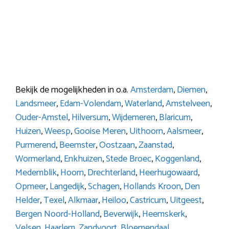
Bekijk de mogelijkheden in o.a.
Amsterdam
,
Diemen
,
Landsmeer
,
Edam-Volendam
,
Waterland
,
Amstelveen
,
Ouder-Amstel
,
Hilversum
,
Wijdemeren
,
Blaricum
,
Huizen
,
Weesp
,
Gooise Meren
,
Uithoorn
,
Aalsmeer
,
Purmerend
,
Beemster
,
Oostzaan
,
Zaanstad
,
Wormerland
,
Enkhuizen
,
Stede Broec
,
Koggenland
,
Medemblik
,
Hoorn
,
Drechterland
,
Heerhugowaard
,
Opmeer
,
Langedijk
,
Schagen
,
Hollands Kroon
,
Den
Helder
,
Texel
,
Alkmaar
,
Heiloo
,
Castricum
,
Uitgeest
,
Bergen Noord-Holland
,
Beverwijk
,
Heemskerk
,
Velsen
,
Haarlem
,
Zandvoort
,
Bloemendaal
,