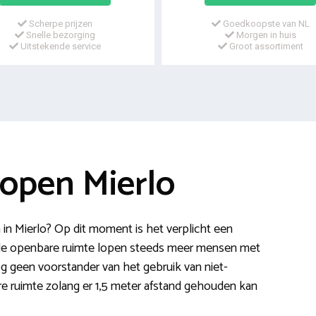
Scherpe prijzen
Goedkoopste van NL
Snelle bezorging
Morgen in huis
Uitstekende service
Groot assortiment
open Mierlo
n Mierlo? Op dit moment is het verplicht een
 de openbare ruimte lopen steeds meer mensen met
og geen voorstander van het gebruik van niet-
e ruimte zolang er 1,5 meter afstand gehouden kan