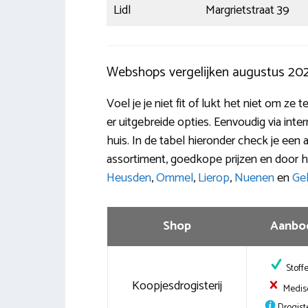
Lidl
Margrietstraat 39
Webshops vergelijken augustus 20
Voel je je niet fit of lukt het niet om ze
er uitgebreide opties. Eenvoudig via inte
huis. In de tabel hieronder check je een
assortiment, goedkope prijzen en door h
Heusden
,
Ommel
,
Lierop
,
Nuenen
en
Ge
Shop
Aanbo
Stoff
Koopjesdrogisterij
Medis
Drogiste