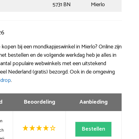
5731 BN
Mierlo
26
 te kopen bij een mondkapjeswinkel in Mierlo? Online zijn
rnet bestellen en de volgende werkdag heb je alles in
 aantal populaire webwinkels met een uitstekend
eel Nederland (gratis) bezorgd. Ook in de omgeving
ldrop
.
d
Beoordeling
Aanbieding
en
Bestellen
ch
rij