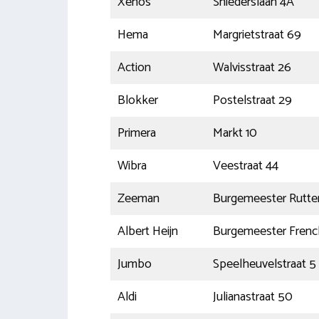
Xenos
Sniederslaan 4A
Hema
Margrietstraat 69
Action
Walvisstraat 26
Blokker
Postelstraat 29
Primera
Markt 10
Wibra
Veestraat 44
Zeeman
Burgemeester Rutten
Albert Heijn
Burgemeester Frenck
Jumbo
Speelheuvelstraat 5
Aldi
Julianastraat 50