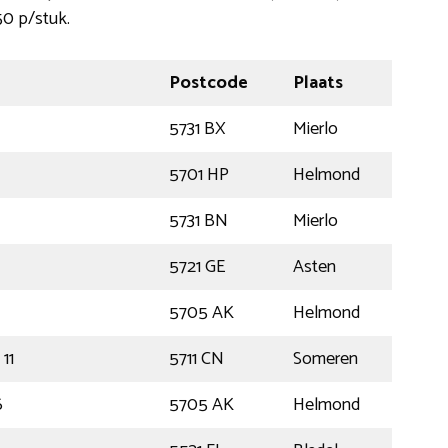
50 p/stuk.
Postcode
Plaats
5731 BX
Mierlo
5701 HP
Helmond
5731 BN
Mierlo
5721 GE
Asten
5705 AK
Helmond
11
5711 CN
Someren
6
5705 AK
Helmond