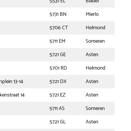
5531 EL
Bladel
5731 BN
Mierlo
5706 CT
Helmond
5711 EM
Someren
5721 GE
Asten
5701 RD
Helmond
plein 13-14
5721 DX
Asten
enstraat 14
5721 EZ
Asten
5711 AS
Someren
5721 GL
Asten