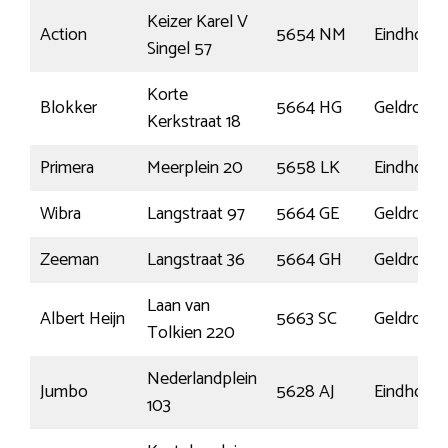
Keizer Karel V
Action
5654 NM
Eindhove
Singel 57
Korte
Blokker
5664 HG
Geldrop
Kerkstraat 18
Primera
Meerplein 20
5658 LK
Eindhove
Wibra
Langstraat 97
5664 GE
Geldrop
Zeeman
Langstraat 36
5664 GH
Geldrop
Laan van
Albert Heijn
5663 SC
Geldrop
Tolkien 220
Nederlandplein
Jumbo
5628 AJ
Eindhove
103