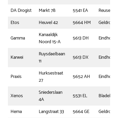
DA Drogist
Markt 78
5541 EA
Reusel
Etos
Heuvel 42
5664 HM
Geldrop
Kanaaldijk
Gamma
5613 DH
Eindhove
Noord 15-A
Ruysdaelbaan
Karwei
5613 DX
Eindhove
11
Hurksestraat
Praxis
5652 AH
Eindhove
27
Sniederslaan
Xenos
5531 EL
Bladel
4A
Hema
Langstraat 33
5664 GE
Geldrop