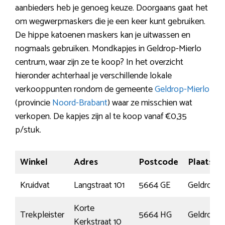
aanbieders heb je genoeg keuze. Doorgaans gaat het
om wegwerpmaskers die je een keer kunt gebruiken.
De hippe katoenen maskers kan je uitwassen en
nogmaals gebruiken. Mondkapjes in Geldrop-Mierlo
centrum, waar zijn ze te koop? In het overzicht
hieronder achterhaal je verschillende lokale
verkooppunten rondom de gemeente
Geldrop-Mierlo
(provincie
Noord-Brabant
) waar ze misschien wat
verkopen. De kapjes zijn al te koop vanaf €0,35
p/stuk.
Winkel
Adres
Postcode
Plaats
Kruidvat
Langstraat 101
5664 GE
Geldrop
Korte
Trekpleister
5664 HG
Geldrop
Kerkstraat 10