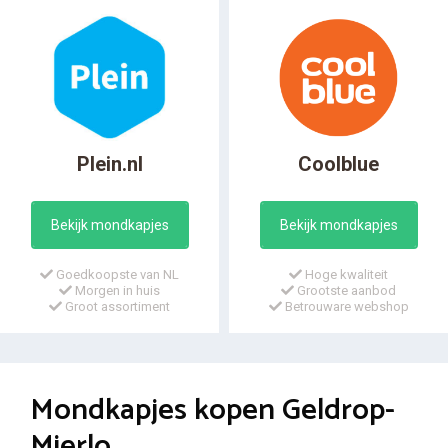
Plein.nl
Coolblue
Bekijk mondkapjes
Bekijk mondkapjes
Goedkoopste van NL
Hoge kwaliteit
Morgen in huis
Grootste aanbod
Groot assortiment
Betrouware webshop
Mondkapjes kopen Geldrop-
Mierlo