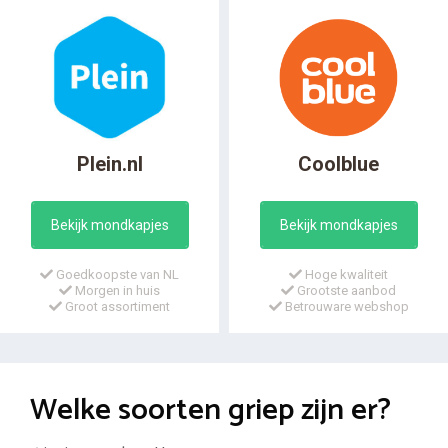
Plein.nl
Coolblue
Bekijk mondkapjes
Bekijk mondkapjes
Goedkoopste van NL
Hoge kwaliteit
Morgen in huis
Grootste aanbod
Groot assortiment
Betrouware webshop
Welke soorten griep zijn er?