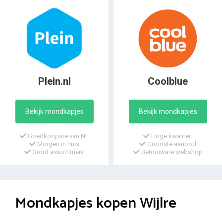
Plein.nl
Coolblue
Bekijk mondkapjes
Bekijk mondkapjes
Goedkoopste van NL
Hoge kwaliteit
Morgen in huis
Grootste aanbod
Groot assortiment
Betrouware webshop
Mondkapjes kopen Wijlre