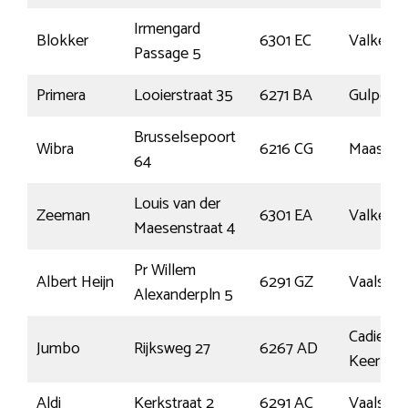
Irmengard
Blokker
6301 EC
Valkenb
Passage 5
Primera
Looierstraat 35
6271 BA
Gulpen
Brusselsepoort
Wibra
6216 CG
Maastric
64
Louis van der
Zeeman
6301 EA
Valkenb
Maesenstraat 4
Pr Willem
Albert Heijn
6291 GZ
Vaals
Alexanderpln 5
Cadier E
Jumbo
Rijksweg 27
6267 AD
Keer
Aldi
Kerkstraat 2
6291 AC
Vaals