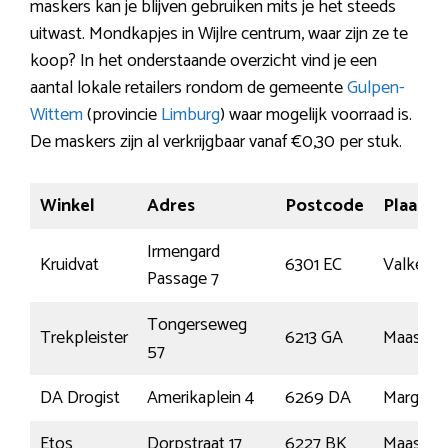
maskers kan je blijven gebruiken mits je het steeds
uitwast. Mondkapjes in Wijlre centrum, waar zijn ze te
koop? In het onderstaande overzicht vind je een
aantal lokale retailers rondom de gemeente
Gulpen-
Wittem
(provincie
Limburg
) waar mogelijk voorraad is.
De maskers zijn al verkrijgbaar vanaf €0,30 per stuk.
Winkel
Adres
Postcode
Plaats
Irmengard
Kruidvat
6301 EC
Valkenb
Passage 7
Tongerseweg
Trekpleister
6213 GA
Maastric
57
DA Drogist
Amerikaplein 4
6269 DA
Margrate
Etos
Dorpstraat 17
6227 BK
Maastric