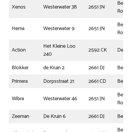
Berkel
Xenos
Westerwater 38
2651 JN
Rodenr
Berkel
Hema
Westerwater 9
2651 JN
Rodenr
Het Kleine Loo
Action
2592 CK
Den H
240
Blokker
de Kruin 2
2661 DJ
Bergs
Primera
Dorpsstraat 21
2661 CD
Bergs
Berkel
Wibra
Westerwater 46
2651 JN
Rodenr
Zeeman
De Kruin 6
2661 DJ
Bergs
Berkel