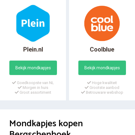
Plein.nl
Coolblue
Bekijk mondkapjes
Bekijk mondkapjes
Goedkoopste van NL
Hoge kwaliteit
Morgen in huis
Grootste aanbod
Groot assortiment
Betrouware webshop
Mondkapjes kopen
Bergschenhoek