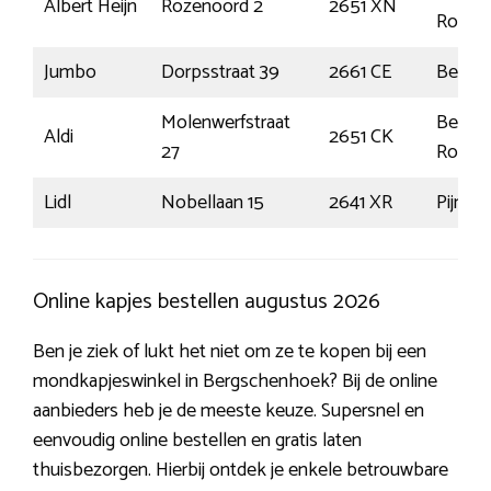
Albert Heijn
Rozenoord 2
2651 XN
Rodenr
Jumbo
Dorpsstraat 39
2661 CE
Bergs
Molenwerfstraat
Berkel
Aldi
2651 CK
27
Rodenr
Lidl
Nobellaan 15
2641 XR
Pijnack
Online kapjes bestellen augustus 2026
Ben je ziek of lukt het niet om ze te kopen bij een
mondkapjeswinkel in Bergschenhoek? Bij de online
aanbieders heb je de meeste keuze. Supersnel en
eenvoudig online bestellen en gratis laten
thuisbezorgen. Hierbij ontdek je enkele betrouwbare