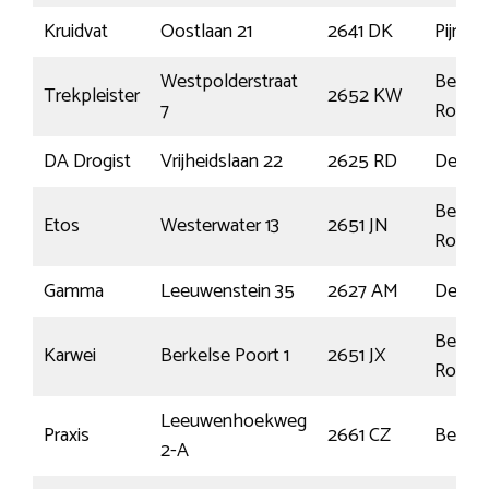
Kruidvat
Oostlaan 21
2641 DK
Pijnack
Westpolderstraat
Berkel
Trekpleister
2652 KW
7
Rodenr
DA Drogist
Vrijheidslaan 22
2625 RD
Delft
Berkel
Etos
Westerwater 13
2651 JN
Rodenr
Gamma
Leeuwenstein 35
2627 AM
Delft
Berkel
Karwei
Berkelse Poort 1
2651 JX
Rodenr
Leeuwenhoekweg
Praxis
2661 CZ
Bergs
2-A