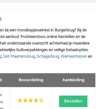
6
pen bij een mondkapjeswinkel in Burgerbrug? Bij de
otste aanbod. Probleemloos online bestellen en de
n het onderstaande overzicht achterhaal je meerdere
kkelijke bulkverpakkingen en veilige betaalopties.
g
,
Sint Maartensbrug
,
Schagerbrug
,
Warmenhuizen
en
d
Beoordeling
Aanbieding
en
Bestellen
ch
rij