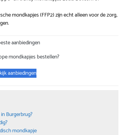
che mondkapjes (FFP2) zijn echt alleen voor de zorg,
agen.
este aanbiedingen
ope mondkapjes bestellen?
kijk aanbiedingen
in Burgerbrug?
dig?
medisch mondkapje