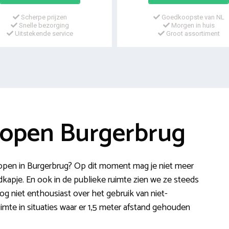
Scherpe prijzen
Goedkoopste van NL
Snelle bezorging
Morgen in huis
Uitstekende service
Groot assortiment
open Burgerbrug
pen in Burgerbrug? Op dit moment mag je niet meer
pje. En ook in de publieke ruimte zien we ze steeds
og niet enthousiast over het gebruik van niet-
mte in situaties waar er 1,5 meter afstand gehouden