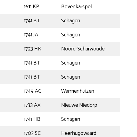
1611 KP
Bovenkarspel
1741 BT
Schagen
1741 JA
Schagen
1723 HK
Noord-Scharwoude
1741 BT
Schagen
1741 BT
Schagen
1749 AC
Warmenhuizen
1733 AX
Nieuwe Niedorp
1741 HB
Schagen
1703 SC
Heerhugowaard