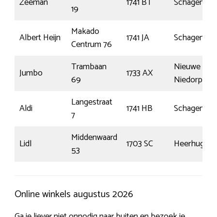
Zeeman
1741 BT
Schagen
19
Makado
Albert Heijn
1741 JA
Schagen
Centrum 76
Trambaan
Nieuwe
Jumbo
1733 AX
69
Niedorp
Langestraat
Aldi
1741 HB
Schagen
7
Middenwaard
Lidl
1703 SC
Heerhugowa
53
Online winkels augustus 2026
Ga je liever niet onnodig naar buiten en bezoek je