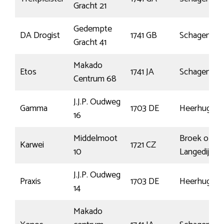
Gracht 21
Gedempte
DA Drogist
1741 GB
Schagen
Gracht 41
Makado
Etos
1741 JA
Schagen
Centrum 68
J.J.P. Oudweg
Gamma
1703 DE
Heerhugowa
16
Middelmoot
Broek op
Karwei
1721 CZ
10
Langedijk
J.J.P. Oudweg
Praxis
1703 DE
Heerhugowa
14
Makado