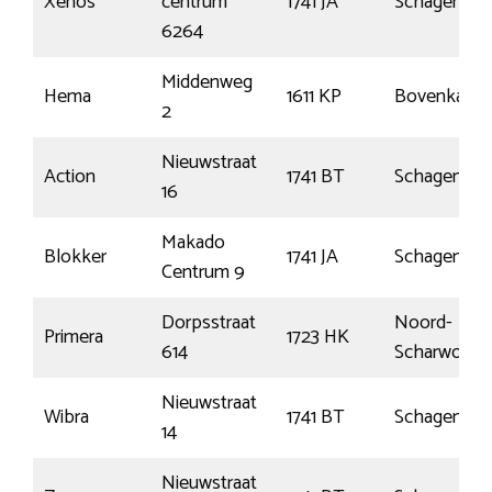
Xenos
centrum
1741 JA
Schagen
6264
Middenweg
Hema
1611 KP
Bovenkarsp
2
Nieuwstraat
Action
1741 BT
Schagen
16
Makado
Blokker
1741 JA
Schagen
Centrum 9
Dorpsstraat
Noord-
Primera
1723 HK
614
Scharwoude
Nieuwstraat
Wibra
1741 BT
Schagen
14
Nieuwstraat