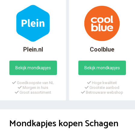
Plein.nl
Coolblue
Bekijk mondkapjes
Bekijk mondkapjes
Goedkoopste van NL
Hoge kwaliteit
Morgen in huis
Grootste aanbod
Groot assortiment
Betrouware webshop
Mondkapjes kopen Schagen