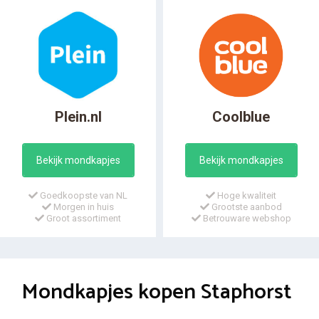
Plein.nl
Coolblue
Bekijk mondkapjes
Bekijk mondkapjes
Goedkoopste van NL
Hoge kwaliteit
Morgen in huis
Grootste aanbod
Groot assortiment
Betrouware webshop
Mondkapjes kopen Staphorst