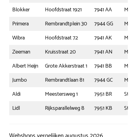
Blokker
Hoofdstraat 1921
7941 AA
Mepp
Primera
Rembrandtplein 30
7944 GG
Mepp
Wibra
Hoofdstraat 72
7941 AK
Mepp
Zeeman
Kruisstraat 20
7941 AN
Mepp
Albert Heijn
Grote Akkerstraat 1
7941 BB
Mepp
Jumbo
Rembrandtlaan 81
7944 GC
Mepp
Aldi
Meestersweg 1
7951 BR
Staph
Lidl
Rijksparallelweg 8
7951 KB
Staph
Webshops vergelijken augustus 2026