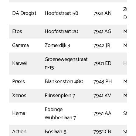
Zuidw
DA Drogist
Hoofdstraat 58
7921 AN
Dr
Etos
Hoofdstraat 20
7941 AG
Mepp
Gamma
Zomerdijk 3
7942 JR
Mepp
Groenewegenstraat
Karwei
7901 ED
Hoog
11-15
Praxis
Blankenstein 480
7943 PH
Mepp
Xenos
Prinsenplein 7
7941 KV
Mepp
Ebbinge
Hema
7951 AA
Staph
Wubbenlaan 7
Action
Boslaan 5
7951 CB
Staph