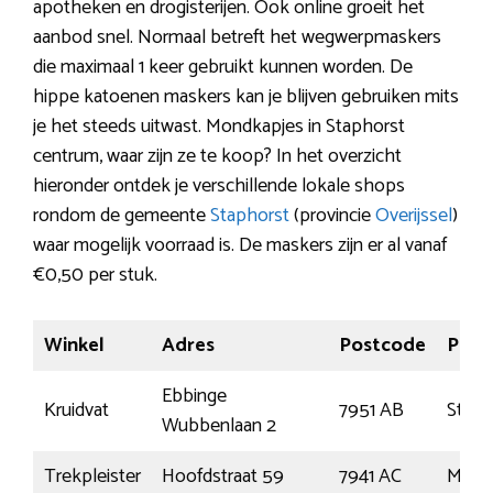
apotheken en drogisterijen. Ook online groeit het
aanbod snel. Normaal betreft het wegwerpmaskers
die maximaal 1 keer gebruikt kunnen worden. De
hippe katoenen maskers kan je blijven gebruiken mits
je het steeds uitwast. Mondkapjes in Staphorst
centrum, waar zijn ze te koop? In het overzicht
hieronder ontdek je verschillende lokale shops
rondom de gemeente
Staphorst
(provincie
Overijssel
)
waar mogelijk voorraad is. De maskers zijn er al vanaf
€0,50 per stuk.
Winkel
Adres
Postcode
Plaat
Ebbinge
Kruidvat
7951 AB
Staph
Wubbenlaan 2
Trekpleister
Hoofdstraat 59
7941 AC
Mepp