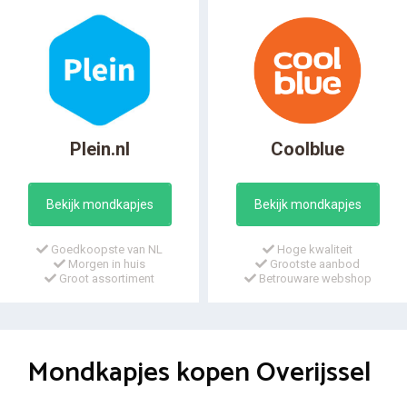
Plein.nl
Coolblue
Bekijk mondkapjes
Bekijk mondkapjes
Goedkoopste van NL
Hoge kwaliteit
Morgen in huis
Grootste aanbod
Groot assortiment
Betrouware webshop
Mondkapjes kopen Overijssel