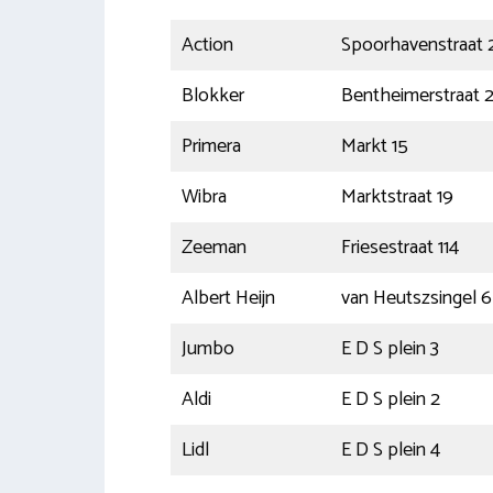
Action
Spoorhavenstraat 
Blokker
Bentheimerstraat 
Primera
Markt 15
Wibra
Marktstraat 19
Zeeman
Friesestraat 114
Albert Heijn
van Heutszsingel 6
Jumbo
E D S plein 3
Aldi
E D S plein 2
Lidl
E D S plein 4