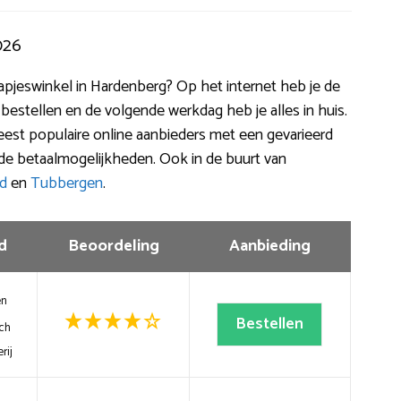
026
kapjeswinkel in Hardenberg? Op het internet heb je de
 bestellen en de volgende werkdag heb je alles in huis.
meest populaire online aanbieders met een gevarieerd
de betaalmogelijkheden. Ook in de buurt van
d
en
Tubbergen
.
d
Beoordeling
Aanbieding
en
Bestellen
ch
rij