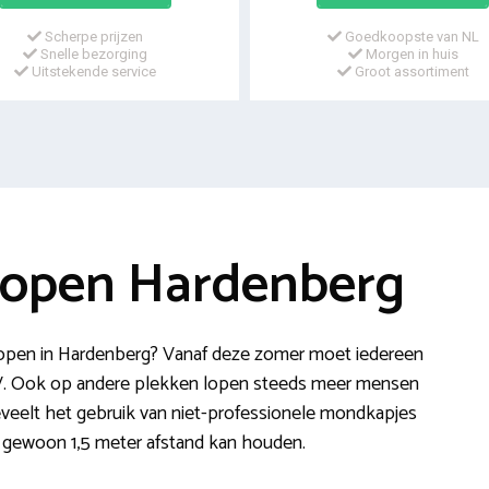
Scherpe prijzen
Goedkoopste van NL
Snelle bezorging
Morgen in huis
Uitstekende service
Groot assortiment
kopen Hardenberg
pen in Hardenberg? Vanaf deze zomer moet iedereen
OV. Ook op andere plekken lopen steeds meer mensen
veelt het gebruik van niet-professionele mondkapjes
n gewoon 1,5 meter afstand kan houden.