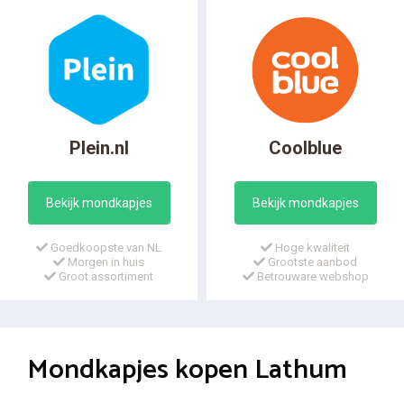
Plein.nl
Coolblue
Bekijk mondkapjes
Bekijk mondkapjes
Goedkoopste van NL
Hoge kwaliteit
Morgen in huis
Grootste aanbod
Groot assortiment
Betrouware webshop
Mondkapjes kopen Lathum