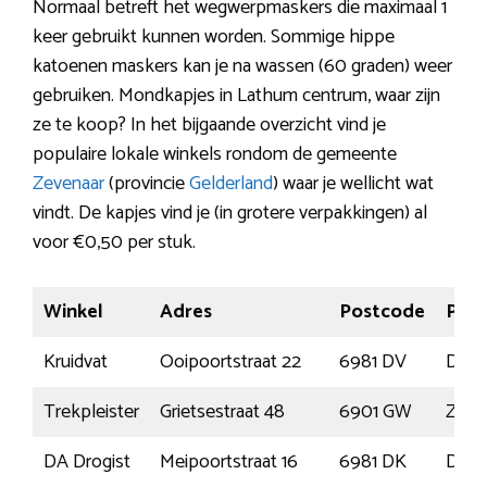
Normaal betreft het wegwerpmaskers die maximaal 1
keer gebruikt kunnen worden. Sommige hippe
katoenen maskers kan je na wassen (60 graden) weer
gebruiken. Mondkapjes in Lathum centrum, waar zijn
ze te koop? In het bijgaande overzicht vind je
populaire lokale winkels rondom de gemeente
Zevenaar
(provincie
Gelderland
) waar je wellicht wat
vindt. De kapjes vind je (in grotere verpakkingen) al
voor €0,50 per stuk.
Winkel
Adres
Postcode
Plaa
Kruidvat
Ooipoortstraat 22
6981 DV
Does
Trekpleister
Grietsestraat 48
6901 GW
Zeve
DA Drogist
Meipoortstraat 16
6981 DK
Does