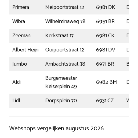
Primera
Meipoortstraat 12
6981 DK
Does
Wibra
Wilhelminaweg 78
6951 BR
Dier
Zeeman
Kerkstraat 17
6981 CK
Does
Albert Heijn
Ooipoortstraat 12
6981 DV
Does
Jumbo
Ambachtstraat 38
6971 BR
Bru
Burgemeester
Aldi
6982 BM
Does
Keiserplein 49
Lidl
Dorpsplein 70
6931 CZ
West
Webshops vergelijken augustus 2026