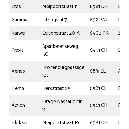
Etos
Meipoortstraat 11
6981 DH
Does
Gamma
Lithograaf 7
6921 VA
Duiv
Karwei
Edisonstraat 20-A
6902 PK
Zeve
Spankerenseweg
Praxis
6951 CH
Dier
50
Kronenburgpassage
Xenos
6831 EL
Arn
127
Hema
Kerkstraat 25
6981 CL
Does
Oranje Nassauplein
Action
6961 CH
Eerb
11
Blokker
Meipoortstraat 19
6981 DH
Does