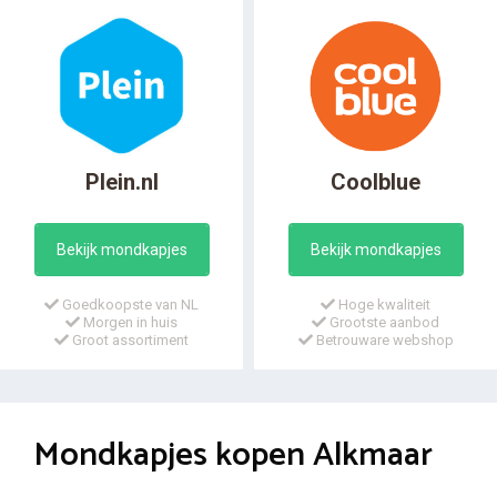
Plein.nl
Coolblue
Bekijk mondkapjes
Bekijk mondkapjes
Goedkoopste van NL
Hoge kwaliteit
Morgen in huis
Grootste aanbod
Groot assortiment
Betrouware webshop
Mondkapjes kopen Alkmaar