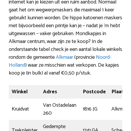
internet kan je kiezen uit een ruim aanbod. Normaal
gaat het om wegwerpmaskers die maximaal 1 keer
gebruikt kunnen worden. De hippe katoenen maskers
met bijvoorbeeld een printje kan je – nadat je ‘m hebt
uitgewassen – vaker gebruiken. Mondkapjes in
Alkmaar centrum, waar zijn ze te koop? In de
onderstaande tabel check je een aantal lokale winkels
rondom de gemeente
Alkmaar
(provincie
Noord-
Holland
) waar ze misschien wat verkopen. De kapjes
koop je (in bulk) al vanaf €0,50 p/stuk.
Winkel
Adres
Postcode
Plaats
Van Ostadelaan
Kruidvat
1816 JG
Alkmaar
260
Gedempte
Trekpleister
1741 GA
Schagen