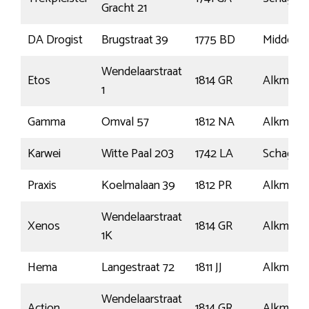
Gracht 21
DA Drogist
Brugstraat 39
1775 BD
Middenm
Wendelaarstraat
Etos
1814 GR
Alkmaar
1
Gamma
Omval 57
1812 NA
Alkmaar
Karwei
Witte Paal 203
1742 LA
Schagen
Praxis
Koelmalaan 39
1812 PR
Alkmaar
Wendelaarstraat
Xenos
1814 GR
Alkmaar
1K
Hema
Langestraat 72
1811 JJ
Alkmaar
Wendelaarstraat
Action
1814 GR
Alkmaar