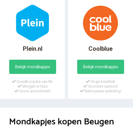
Plein.nl
Coolblue
Bekijk mondkapjes
Bekijk mondkapjes
Goedkoopste van NL
Hoge kwaliteit
Morgen in huis
Grootste aanbod
Groot assortiment
Betrouware webshop
Mondkapjes kopen Beugen