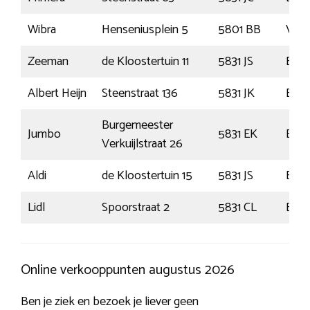
Wibra
Henseniusplein 5
5801 BB
Venr
Zeeman
de Kloostertuin 11
5831 JS
Box
Albert Heijn
Steenstraat 136
5831 JK
Box
Burgemeester
Jumbo
5831 EK
Box
Verkuijlstraat 26
Aldi
de Kloostertuin 15
5831 JS
Box
Lidl
Spoorstraat 2
5831 CL
Box
Online verkooppunten augustus 2026
Ben je ziek en bezoek je liever geen