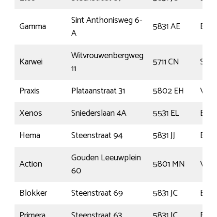
Sint Anthonisweg 6-
Gamma
5831 AE
Box
A
Witvrouwenbergweg
Karwei
5711 CN
Som
11
Praxis
Plataanstraat 31
5802 EH
Venr
Xenos
Sniederslaan 4A
5531 EL
Blad
Hema
Steenstraat 94
5831 JJ
Box
Gouden Leeuwplein
Action
5801 MN
Venr
60
Blokker
Steenstraat 69
5831 JC
Box
Primera
Steenstraat 63
5831 JC
Box