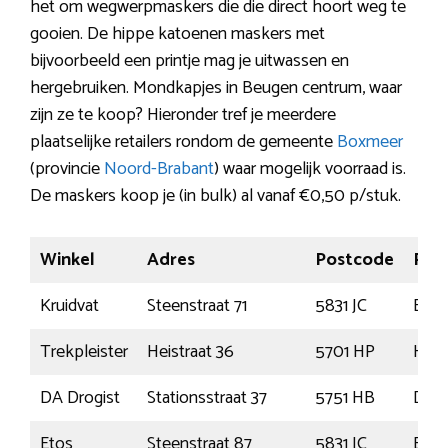
het om wegwerpmaskers die die direct hoort weg te
gooien. De hippe katoenen maskers met
bijvoorbeeld een printje mag je uitwassen en
hergebruiken. Mondkapjes in Beugen centrum, waar
zijn ze te koop? Hieronder tref je meerdere
plaatselijke retailers rondom de gemeente
Boxmeer
(provincie
Noord-Brabant
) waar mogelijk voorraad is.
De maskers koop je (in bulk) al vanaf €0,50 p/stuk.
Winkel
Adres
Postcode
Plaa
Kruidvat
Steenstraat 71
5831 JC
Box
Trekpleister
Heistraat 36
5701 HP
Hel
DA Drogist
Stationsstraat 37
5751 HB
Deu
Etos
Steenstraat 87
5831 JC
Box