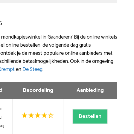
6
n mondkapjeswinkel in Gaanderen? Bij de online winkels
oel online bestellen, de volgende dag gratis
r ontdek je de meest populaire online aanbieders met
rschillende betaalmogelijkheden. Ook in de omgeving
Drempt
en
De Steeg
.
d
Beoordeling
Aanbieding
en
Bestellen
ch
rij