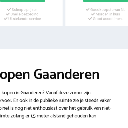
Scherpe prijzen
Goedkoopste van NL
Snelle bezorging
Morgen in huis
Uitstekende service
Groot assortiment
kopen Gaanderen
kopen in Gaanderen? Vanaf deze zomer zijn
voer. En ook in de publieke ruimte zie je steeds vaker
net is nog niet enthousiast over het gebruik van niet-
imte zolang er 1,5 meter afstand gehouden kan