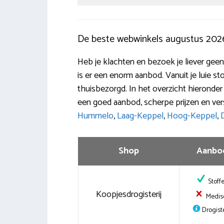
De beste webwinkels augustus 202
Heb je klachten en bezoek je liever gee
is er een enorm aanbod. Vanuit je luie st
thuisbezorgd. In het overzicht hieronde
een goed aanbod, scherpe prijzen en ve
Hummelo
,
Laag-Keppel
,
Hoog-Keppel
,
Shop
Aanbo
Stoff
Koopjesdrogisterij
Medis
Drogiste