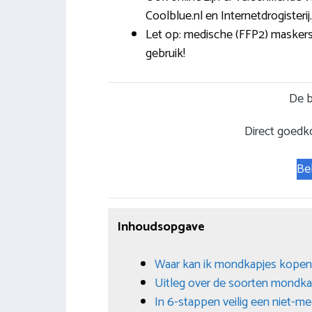
Coolblue.nl en Internetdrogisterij.
Let op: medische (FFP2) maskers z
gebruik!
De b
Direct goedk
Be
Inhoudsopgave
Waar kan ik mondkapjes kopen
Uitleg over de soorten mondka
In 6-stappen veilig een niet-m