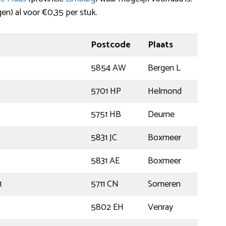
en) al voor €0,35 per stuk.
Postcode
Plaats
5854 AW
Bergen L
5701 HP
Helmond
5751 HB
Deurne
5831 JC
Boxmeer
5831 AE
Boxmeer
1
5711 CN
Someren
5802 EH
Venray