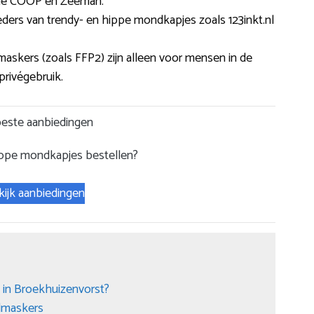
 de COOP en Zeeman.
ieders van trendy- en hippe mondkapjes zoals 123inkt.nl
askers (zoals FFP2) zijn alleen voor mensen in de
privégebruik.
este aanbiedingen
ope mondkapjes bestellen?
kijk aanbiedingen
 in Broekhuizenvorst?
dmaskers