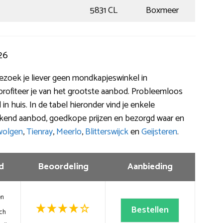
5831 CL
Boxmeer
26
 bezoek je liever geen mondkapjeswinkel in
profiteer je van het grootste aanbod. Probleemloos
 in huis. In de tabel hieronder vind je enkele
kend aanbod, goedkope prijzen en bezorgd waar en
wolgen
,
Tienray
,
Meerlo
,
Blitterswijck
en
Geijsteren
.
d
Beoordeling
Aanbieding
en
Bestellen
ch