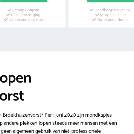
Scherpe prijzen
Goedkoopste van NL
Snelle bezorging
Morgen in huis
Uitstekende service
Groot assortiment
kopen
orst
 Broekhuizenvorst? Per 1 juni 2020 zijn mondkapjes
 op andere plekken lopen steeds meer mensen met een
t geen algemeen gebruik van niet-professionele