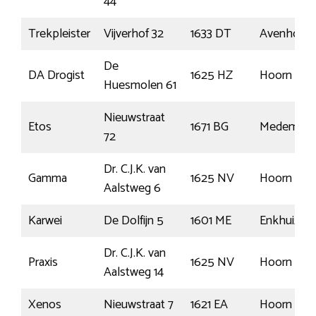
44
Trekpleister
Vijverhof 32
1633 DT
Avenhorn
De
DA Drogist
1625 HZ
Hoorn Nh
Huesmolen 61
Nieuwstraat
Etos
1671 BG
Medembli
72
Dr. C.J.K. van
Gamma
1625 NV
Hoorn
Aalstweg 6
Karwei
De Dolfijn 5
1601 ME
Enkhuizen
Dr. C.J.K. van
Praxis
1625 NV
Hoorn
Aalstweg 14
Xenos
Nieuwstraat 7
1621 EA
Hoorn