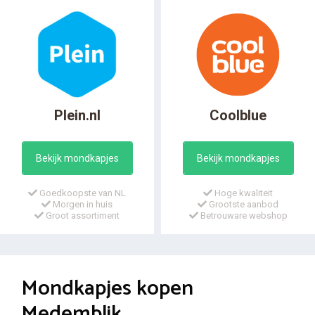
Plein.nl
Coolblue
Bekijk mondkapjes
Bekijk mondkapjes
Goedkoopste van NL
Hoge kwaliteit
Morgen in huis
Grootste aanbod
Groot assortiment
Betrouware webshop
Mondkapjes kopen
Medemblik