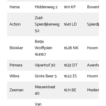
Hema
Middenweg 2
1611 KP
Bovenkars
Zuid-
Action
Spierdijkerweg
1641 LD
Spierdijk
52
Betje
Blokker
Wolffplein
1628 NK
Hoorn
164167
Primera
Vijverhof 30
1633 DT
Avenhorn
Wibra
Grote Beer 5
1622 ES
Hoorn
Nieuwstraat
Zeeman
1671 BE
Medembli
40
Van