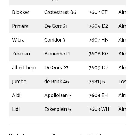
Blokker
Grotestraat 86
7607 CT
Almelo
Primera
De Gors 31
7609 DZ
Almelo
Wibra
Corridor 3
7607 HN
Almelo
Zeeman
Binnenhof 1
7608 KG
Almelo
albert heijn
De Gors 27
7609 DZ
Almelo
Jumbo
de Brink 46
7581 JB
Losser
Aldi
Apollolaan 3
7604 EH
Almelo
Lidl
Eskerplein 5
7603 WH
Almelo