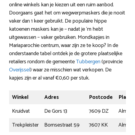
online winkels kan je kiezen uit een ruim aanbod.
Doorgaans gaat het om wegwerpmaskers die je nooit
vaker dan 1 keer gebruikt. De populaire hippe
katoenen maskers kan je – nadat je ‘m hebt
uitgewassen – vaker gebruiken. Mondkapjes in
Mariaparochie centrum, waar zijn ze te koop? In de
onderstaande tabel ontdek je de grotere plaatselijke
retailers rondom de gemeente
Tubbergen
(provincie
Overijssel
) waar ze misschien wat verkopen. De
kapjes zijn er al vanaf €0,60 per stuk.
Winkel
Adres
Postcode
Plaats
Kruidvat
De Gors 13
7609 DZ
Almelo
Trekpleister
Bornsestraat 59
7607 KK
Almelo