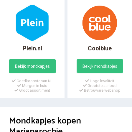
Plein.nl
Coolblue
Bekijk mondkapjes
Bekijk mondkapjes
Goedkoopste van NL
Hoge kwaliteit
Morgen in huis
Grootste aanbod
Groot assortiment
Betrouware webshop
Mondkapjes kopen
Mariaparochie