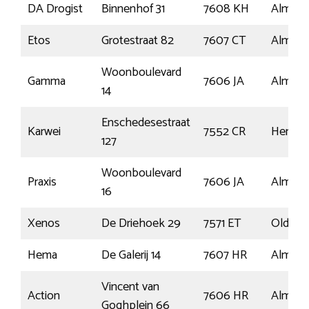
DA Drogist
Binnenhof 31
7608 KH
Almelo
Etos
Grotestraat 82
7607 CT
Almelo
Woonboulevard
Gamma
7606 JA
Almelo
14
Enschedesestraat
Karwei
7552 CR
Hengel
127
Woonboulevard
Praxis
7606 JA
Almelo
16
Xenos
De Driehoek 29
7571 ET
Oldenz
Hema
De Galerij 14
7607 HR
Almelo
Vincent van
Action
7606 HR
Almelo
Goghplein 66