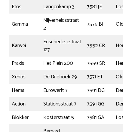
Etos
Langenkamp 3
7581 JE
Losser
Nijverheidsstraat
Gamma
7575 BJ
Oldenz
2
Enschedesestraat
Karwei
7552 CR
Hengel
127
Praxis
Het Plein 200
7559 SR
Hengel
Xenos
De Driehoek 29
7571 ET
Oldenz
Hema
Eurowerft 7
7591 DG
Denek
Action
Stationsstraat 7
7591 GG
Denek
Blokker
Kosterstraat 5
7581 GA
Losser
Bernard