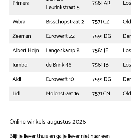
Primera
7581 AR
Losser
Leurinkstraat 5
Wibra
Bisschopstraat 2
7571 CZ
Oldenz
Zeeman
Eurowerft 22
7591 DG
Denek
Albert Heijn
Langenkamp 8
7581 JE
Losser
Jumbo
de Brink 46
7581 JB
Losser
Aldi
Eurowerft 10
7591 DG
Denek
Lidl
Molenstraat 16
7571 CN
Oldenz
Online winkels augustus 2026
Blijf je liever thuis en ga je liever niet naar een