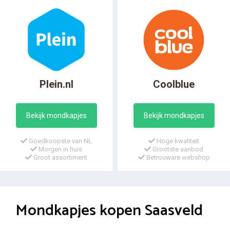
Plein.nl
Coolblue
Bekijk mondkapjes
Bekijk mondkapjes
Goedkoopste van NL
Hoge kwaliteit
Morgen in huis
Grootste aanbod
Groot assortiment
Betrouware webshop
Mondkapjes kopen Saasveld