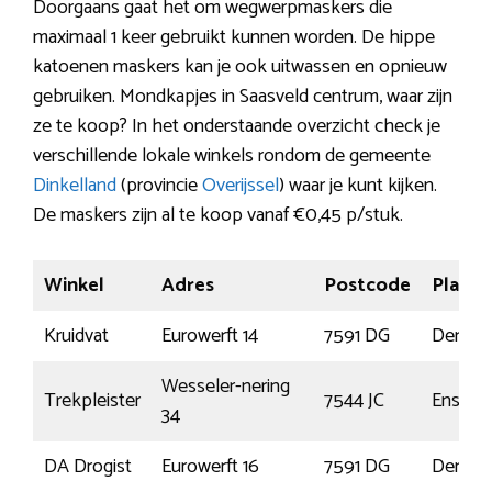
Doorgaans gaat het om wegwerpmaskers die
maximaal 1 keer gebruikt kunnen worden. De hippe
katoenen maskers kan je ook uitwassen en opnieuw
gebruiken. Mondkapjes in Saasveld centrum, waar zijn
ze te koop? In het onderstaande overzicht check je
verschillende lokale winkels rondom de gemeente
Dinkelland
(provincie
Overijssel
) waar je kunt kijken.
De maskers zijn al te koop vanaf €0,45 p/stuk.
Winkel
Adres
Postcode
Plaats
Kruidvat
Eurowerft 14
7591 DG
Denek
Wesseler-nering
Trekpleister
7544 JC
Ensche
34
DA Drogist
Eurowerft 16
7591 DG
Denek