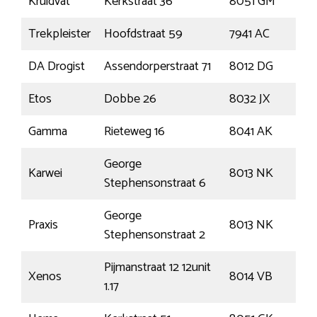
Kruidvat
Kerkstraat 36
8051 GM
Ha
Trekpleister
Hoofdstraat 59
7941 AC
Me
DA Drogist
Assendorperstraat 71
8012 DG
Zwo
Etos
Dobbe 26
8032 JX
Zwo
Gamma
Rieteweg 16
8041 AK
Zwo
George
Karwei
8013 NK
Zwo
Stephensonstraat 6
George
Praxis
8013 NK
Zwo
Stephensonstraat 2
Pijmanstraat 12 12unit
Xenos
8014 VB
Zwo
1.17