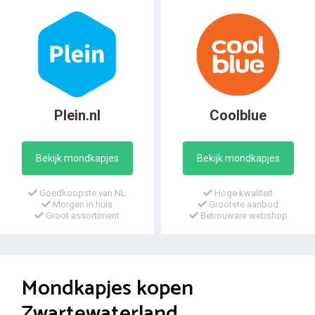
Plein.nl
Coolblue
Bekijk mondkapjes
Bekijk mondkapjes
Goedkoopste van NL
Hoge kwaliteit
Morgen in huis
Grootste aanbod
Groot assortiment
Betrouware webshop
Mondkapjes kopen
Zwartewaterland