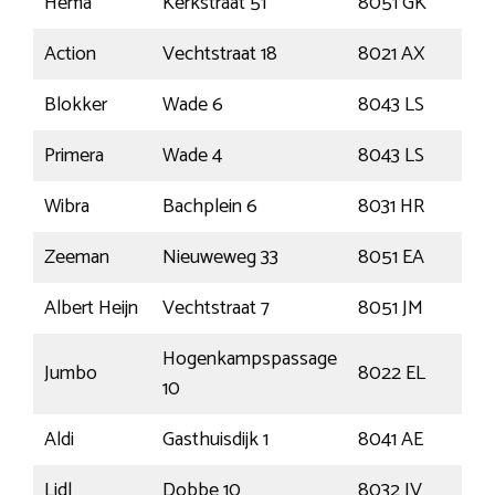
Hema
Kerkstraat 51
8051 GK
Ha
Action
Vechtstraat 18
8021 AX
Zwo
Blokker
Wade 6
8043 LS
Zwo
Primera
Wade 4
8043 LS
Zwo
Wibra
Bachplein 6
8031 HR
Zwo
Zeeman
Nieuweweg 33
8051 EA
Ha
Albert Heijn
Vechtstraat 7
8051 JM
Ha
Hogenkampspassage
Jumbo
8022 EL
Zwo
10
Aldi
Gasthuisdijk 1
8041 AE
Zwo
Lidl
Dobbe 10
8032 JV
Zwo