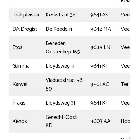
Pekela
Trekpleister
Kerkstraat 36
9641 AS
Veend
DA Drogist
De Reede 11
9642 MA
Veend
Beneden
Etos
9645 LN
Veend
Oosterdiep 165
Gamma
Lloydsweg 11
9641 KJ
Veend
Viaductstraat 58-
Karwei
9561 AC
Ter Ape
59
Praxis
Lloydsweg 31
9641 KJ
Veend
Gerecht-Oost
Xenos
9603 AA
Hoogez
8D