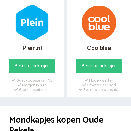
Plein.nl
Coolblue
Bekijk mondkapjes
Bekijk mondkapjes
Goedkoopste van NL
Hoge kwaliteit
Morgen in huis
Grootste aanbod
Groot assortiment
Betrouware webshop
Mondkapjes kopen Oude
Pekela