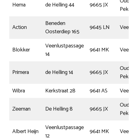
Oude
Hema
de Helling 44
9665 JX
Pekela
Beneden
Action
9645 LN
Veend
Oosterdiep 165
Veenlustpassage
Blokker
9641 MK
Veend
14
Oude
Primera
de Helling 14
9665 JX
Pekela
Wibra
Kerkstraat 28
9641 AS
Veend
Oude
Zeeman
De Helling 8
9665 JX
Pekela
Veenlustpassage
Albert Heijn
9641 MK
Veend
12