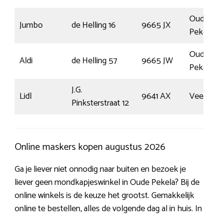
Oude
Jumbo
de Helling 16
9665 JX
Pekela
Oude
Aldi
de Helling 57
9665 JW
Pekela
J.G.
Lidl
9641 AX
Veend
Pinksterstraat 12
Online maskers kopen augustus 2026
Ga je liever niet onnodig naar buiten en bezoek je
liever geen mondkapjeswinkel in Oude Pekela? Bij de
online winkels is de keuze het grootst. Gemakkelijk
online te bestellen, alles de volgende dag al in huis. In