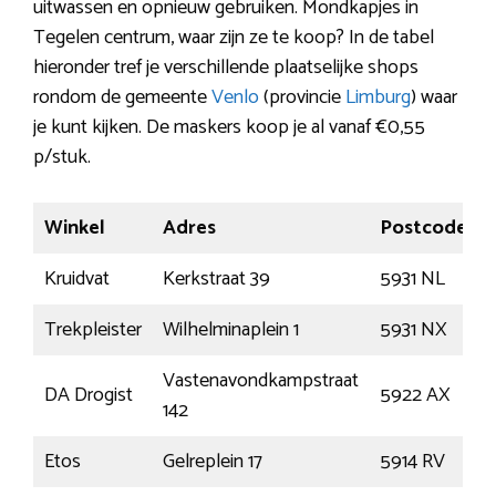
uitwassen en opnieuw gebruiken. Mondkapjes in
Tegelen centrum, waar zijn ze te koop? In de tabel
hieronder tref je verschillende plaatselijke shops
rondom de gemeente
Venlo
(provincie
Limburg
) waar
je kunt kijken. De maskers koop je al vanaf €0,55
p/stuk.
Winkel
Adres
Postcode
Kruidvat
Kerkstraat 39
5931 NL
Trekpleister
Wilhelminaplein 1
5931 NX
Vastenavondkampstraat
DA Drogist
5922 AX
142
Etos
Gelreplein 17
5914 RV