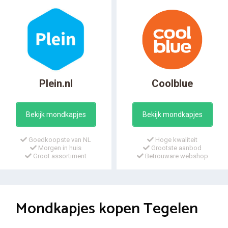
Plein.nl
Coolblue
Bekijk mondkapjes
Bekijk mondkapjes
Goedkoopste van NL
Hoge kwaliteit
Morgen in huis
Grootste aanbod
Groot assortiment
Betrouware webshop
Mondkapjes kopen Tegelen