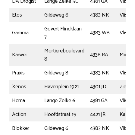
DA Drogist
Lange Zelke 50
4381 GA
Vlissi
Etos
Gildeweg 6
4383 NK
Vlissi
Govert Flincklaan
Gamma
4383 WB
Vlissi
7
Mortiereboulevard
Karwei
4336 RA
Middel
8
Praxis
Gildeweg 8
4383 NK
Vlissi
Xenos
Havenplein 1921
4301 JD
Zierikz
Hema
Lange Zelke 6
4381 GA
Vlissi
Action
Hoofdstraat 15
4421 JR
Kapell
Blokker
Gildeweg 6
4383 NK
Vlissi