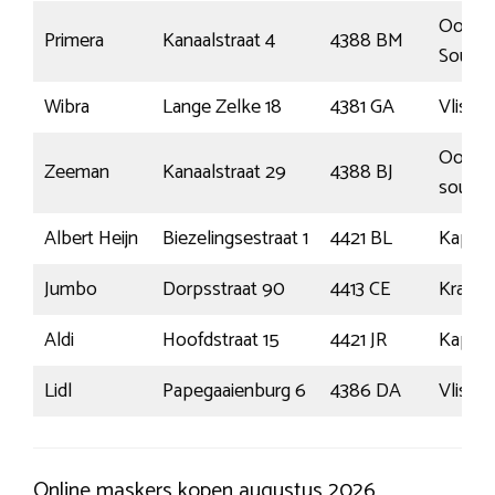
Oost-
Primera
Kanaalstraat 4
4388 BM
Soubu
Wibra
Lange Zelke 18
4381 GA
Vlissi
Oost-
Zeeman
Kanaalstraat 29
4388 BJ
soubu
Albert Heijn
Biezelingsestraat 1
4421 BL
Kapell
Jumbo
Dorpsstraat 90
4413 CE
Krabbe
Aldi
Hoofdstraat 15
4421 JR
Kapell
Lidl
Papegaaienburg 6
4386 DA
Vlissi
Online maskers kopen augustus 2026