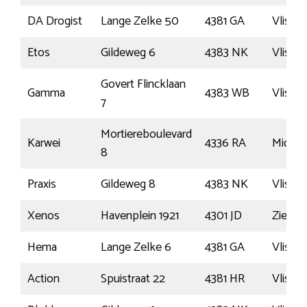
DA Drogist
Lange Zelke 50
4381 GA
Vlissi
Etos
Gildeweg 6
4383 NK
Vlissi
Govert Flincklaan
Gamma
4383 WB
Vlissi
7
Mortiereboulevard
Karwei
4336 RA
Middel
8
Praxis
Gildeweg 8
4383 NK
Vlissi
Xenos
Havenplein 1921
4301 JD
Zierikz
Hema
Lange Zelke 6
4381 GA
Vlissi
Action
Spuistraat 22
4381 HR
Vlissi