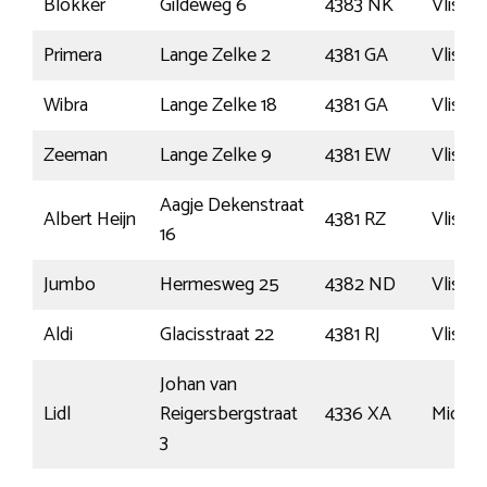
Blokker
Gildeweg 6
4383 NK
Vlissi
Primera
Lange Zelke 2
4381 GA
Vlissi
Wibra
Lange Zelke 18
4381 GA
Vlissi
Zeeman
Lange Zelke 9
4381 EW
Vlissi
Aagje Dekenstraat
Albert Heijn
4381 RZ
Vlissi
16
Jumbo
Hermesweg 25
4382 ND
Vlissi
Aldi
Glacisstraat 22
4381 RJ
Vlissi
Johan van
Lidl
Reigersbergstraat
4336 XA
Middel
3