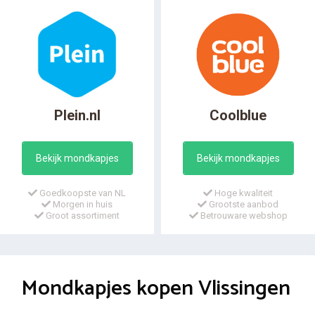
Plein.nl
Coolblue
Bekijk mondkapjes
Bekijk mondkapjes
Goedkoopste van NL
Hoge kwaliteit
Morgen in huis
Grootste aanbod
Groot assortiment
Betrouware webshop
Mondkapjes kopen Vlissingen