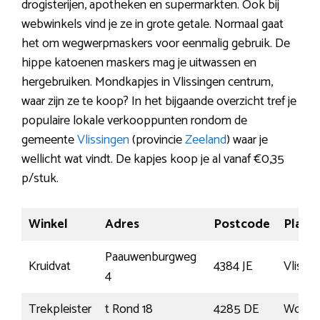
drogisterijen, apotheken en supermarkten. Ook bij
webwinkels vind je ze in grote getale. Normaal gaat
het om wegwerpmaskers voor eenmalig gebruik. De
hippe katoenen maskers mag je uitwassen en
hergebruiken. Mondkapjes in Vlissingen centrum,
waar zijn ze te koop? In het bijgaande overzicht tref je
populaire lokale verkooppunten rondom de
gemeente
Vlissingen
(provincie
Zeeland
) waar je
wellicht wat vindt. De kapjes koop je al vanaf €0,35
p/stuk.
Winkel
Adres
Postcode
Plaats
Paauwenburgweg
Kruidvat
4384 JE
Vlissi
4
Trekpleister
t Rond 18
4285 DE
Woudr