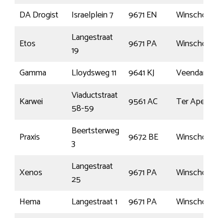
DA Drogist
Israelplein 7
9671 EN
Winschote
Langestraat
Etos
9671 PA
Winschote
19
Gamma
Lloydsweg 11
9641 KJ
Veendam
Viaductstraat
Karwei
9561 AC
Ter Apel
58-59
Beertsterweg
Praxis
9672 BE
Winschote
3
Langestraat
Xenos
9671 PA
Winschote
25
Hema
Langestraat 1
9671 PA
Winschote