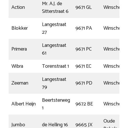
Mr. A.J. de
Action
9671 GL
Winschote
Sitterstraat 6
Langestraat
Blokker
9671 PA
Winschote
27
Langestraat
Primera
9671 PC
Winschote
61
Wibra
Torenstraat 1
9671 EC
Winschote
Langestraat
Zeeman
9671 PD
Winschote
79
Beertsterweg
Albert Heijn
9672 BE
Winschote
1
Oude
Jumbo
de Helling 16
9665 JX