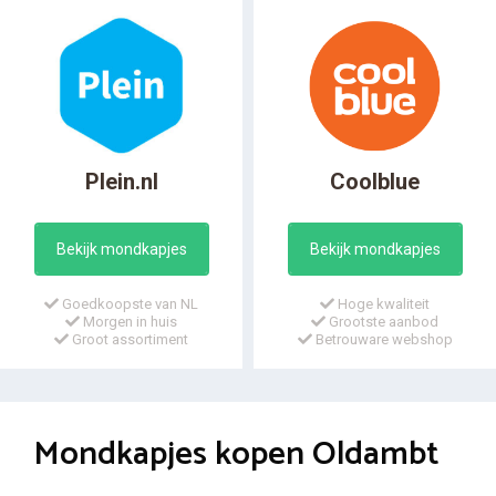
Plein.nl
Coolblue
Bekijk mondkapjes
Bekijk mondkapjes
Goedkoopste van NL
Hoge kwaliteit
Morgen in huis
Grootste aanbod
Groot assortiment
Betrouware webshop
Mondkapjes kopen Oldambt