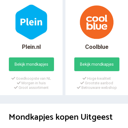
Plein.nl
Coolblue
Bekijk mondkapjes
Bekijk mondkapjes
Goedkoopste van NL
Hoge kwaliteit
Morgen in huis
Grootste aanbod
Groot assortiment
Betrouware webshop
Mondkapjes kopen Uitgeest