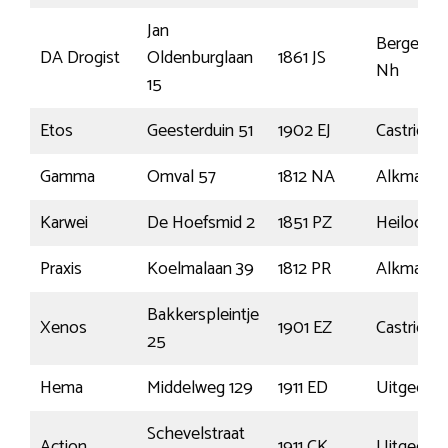
Jan
Bergen
DA Drogist
Oldenburglaan
1861 JS
Nh
15
Etos
Geesterduin 51
1902 EJ
Castricum
Gamma
Omval 57
1812 NA
Alkmaar
Karwei
De Hoefsmid 2
1851 PZ
Heiloo
Praxis
Koelmalaan 39
1812 PR
Alkmaar
Bakkerspleintje
Xenos
1901 EZ
Castricum
25
Hema
Middelweg 129
1911 ED
Uitgeest
Schevelstraat
Action
1911 CK
Uitgeest