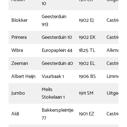
10
Geesterduin
Blokker
1902 EJ
Castricum
913
Primera
Geesterduin 10
1902 EK
Castricum
Wibra
Europaplein 44
1825 TL
Alkmaar
Zeeman
Geesterduin 40
1902 EL
Castricum
Albert Heijn
Vuurbaak 1
1906 BS
Limmen
Melis
Jumbo
1911 SM
Uitgeest
Stokelaan 1
Bakkerspleintje
Aldi
1901 EZ
Castricum
77