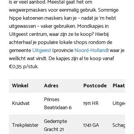
is er veel aanbod. Meestal gaat het om
wegwerpmaskers voor eenmalig gebruik. Sommige
hippe katoenen maskers kan je – nadat je ‘m hebt
uitgewassen – vaker gebruiken. Mondkapjes in
Uitgeest centrum, waar zijn ze te koop? Hierbij
achterhaal je populaire lokale shops rondom de
gemeente
Uitgeest
(provincie
Noord-Holland
) waar je
wellicht wat vindt. De kapjes zijn al te koop vanaf
€0,35 p/stuk.
Winkel
Adres
Postcode
Plaats
Prinses
Kruidvat
1911 HR
Uitgeest
Beatrixlaan 6
Gedempte
Trekpleister
1741 GA
Schagen
Gracht 21