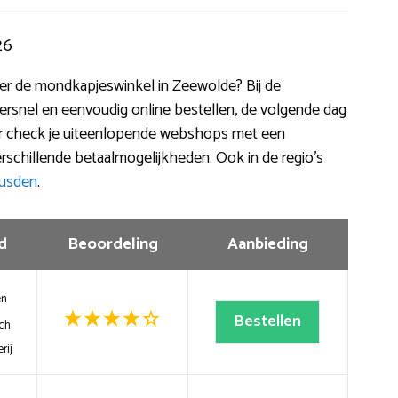
26
iever de mondkapjeswinkel in Zeewolde? Bij de
ersnel en eenvoudig online bestellen, de volgende dag
der check je uiteenlopende webshops met een
rschillende betaalmogelijkheden. Ook in de regio’s
usden
.
d
Beoordeling
Aanbieding
en
Bestellen
ch
rij