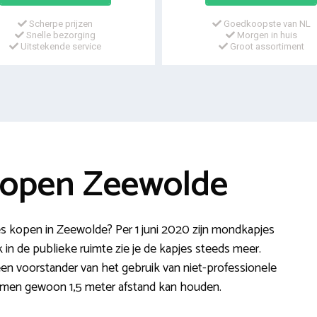
Scherpe prijzen
Goedkoopste van NL
Snelle bezorging
Morgen in huis
Uitstekende service
Groot assortiment
kopen Zeewolde
 kopen in Zeewolde? Per 1 juni 2020 zijn mondkapjes
 in de publieke ruimte zie je de kapjes steeds meer.
en voorstander van het gebruik van niet-professionele
 men gewoon 1,5 meter afstand kan houden.