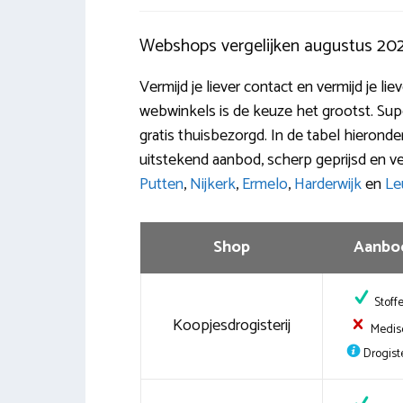
Webshops vergelijken augustus 20
Vermijd je liever contact en vermijd je l
webwinkels is de keuze het grootst. Sup
gratis thuisbezorgd. In de tabel hieron
uitstekend aanbod, scherp geprijsd en ve
Putten
,
Nijkerk
,
Ermelo
,
Harderwijk
en
Le
Shop
Aanbo
Stoff
Koopjesdrogisterij
Medis
Drogiste