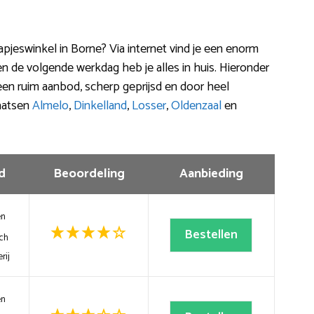
apjeswinkel in Borne? Via internet vind je een enorm
n de volgende werkdag heb je alles in huis. Hieronder
n ruim aanbod, scherp geprijsd en door heel
laatsen
Almelo
,
Dinkelland
,
Losser
,
Oldenzaal
en
d
Beoordeling
Aanbieding
en
Bestellen
ch
rij
en