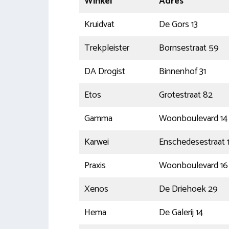
Winkel
Adres
Kruidvat
De Gors 13
Trekpleister
Bornsestraat 59
DA Drogist
Binnenhof 31
Etos
Grotestraat 82
Gamma
Woonboulevard 14
Karwei
Enschedesestraat 
Praxis
Woonboulevard 16
Xenos
De Driehoek 29
Hema
De Galerij 14