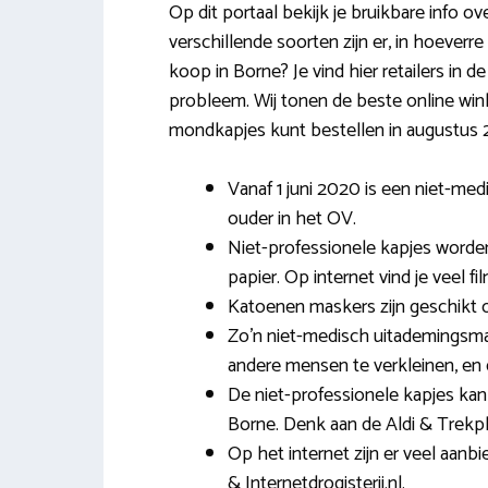
Op dit portaal bekijk je bruikbare info 
verschillende soorten zijn er, in hoever
koop in Borne? Je vind hier retailers in d
probleem. Wij tonen de beste online wink
mondkapjes kunt bestellen in augustus 
Vanaf 1 juni 2020 is een niet-med
ouder in het OV.
Niet-professionele kapjes worden
papier. Op internet vind je veel f
Katoenen maskers zijn geschikt 
Zo’n niet-medisch uitademingsma
andere mensen te verkleinen, en d
De niet-professionele kapjes kan
Borne. Denk aan de Aldi & Trekple
Op het internet zijn er veel aanb
& Internetdrogisterij.nl.