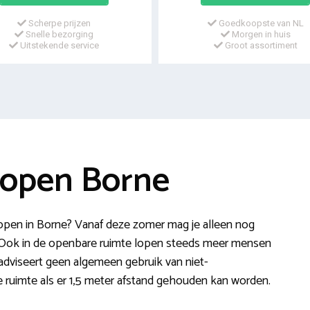
Scherpe prijzen
Goedkoopste van NL
Snelle bezorging
Morgen in huis
Uitstekende service
Groot assortiment
open Borne
pen in Borne? Vanaf deze zomer mag je alleen nog
Ook in de openbare ruimte lopen steeds meer mensen
adviseert geen algemeen gebruik van niet-
 ruimte als er 1,5 meter afstand gehouden kan worden.