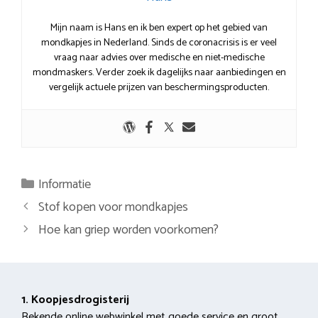
Mijn naam is Hans en ik ben expert op het gebied van
mondkapjes in Nederland. Sinds de coronacrisis is er veel
vraag naar advies over medische en niet-medische
mondmaskers. Verder zoek ik dagelijks naar aanbiedingen en
vergelijk actuele prijzen van beschermingsproducten.
Categorieën
Informatie
Berichtnavigatie
Stof kopen voor mondkapjes
Hoe kan griep worden voorkomen?
1. Koopjesdrogisterij
Bekende online webwinkel met goede service en groot