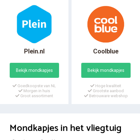
Plein.nl
Coolblue
Bekijk mondkapjes
Bekijk mondkapjes
Goedkoopste van NL
Hoge kwaliteit
Morgen in huis
Grootste aanbod
Groot assortiment
Betrouware webshop
Mondkapjes in het vliegtuig