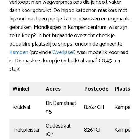
verkoopt men wegwerpmaskers die je nooit vaker
dan 1 keer gebruikt. De hippe katoenen maskers met
bijvoorbeeld een printje kan je uitwassen en nogmaals
gebruiken. Mondkapjes in Kampen centrum, waar zijn
ze te koop? In het bijgaande overzicht check je
populaire plaatselijke shops rondom de gemeente
Kampen
(provincie
Overijssel
) waar mogelijk voorraad
is. De maskers koop je (in bulk) al vanaf €0,45 per
stuk.
Winkel
Adres
Postcode
Plaats
Dr. Damstraat
Kruidvat
8262 GH
Kampen
115
Oudestraat
Trekpleister
8261 CJ
Kampen
107