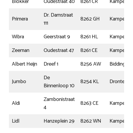
Blokker
Oudestraat 40
8261 CR
Kampen
Dr. Damstraat
Primera
8262 GH
Kampen
111
Wibra
Geerstraat 9
8261 HL
Kampen
Zeeman
Oudestraat 47
8261 CE
Kampen
Albert Heijn
Dreef 1
8256 AW
Biddinghui
De
Jumbo
8254 KL
Dronten
Binnenloop 10
Zambonistraat
Aldi
8263 CE
Kampen
4
Lidl
Hanzeplein 29
8262 WN
Kampen