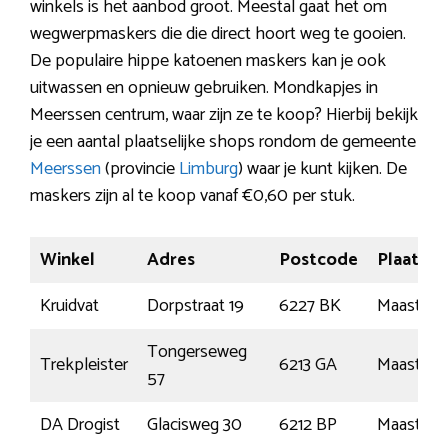
winkels is het aanbod groot. Meestal gaat het om
wegwerpmaskers die die direct hoort weg te gooien.
De populaire hippe katoenen maskers kan je ook
uitwassen en opnieuw gebruiken. Mondkapjes in
Meerssen centrum, waar zijn ze te koop? Hierbij bekijk
je een aantal plaatselijke shops rondom de gemeente
Meerssen
(provincie
Limburg
) waar je kunt kijken. De
maskers zijn al te koop vanaf €0,60 per stuk.
Winkel
Adres
Postcode
Plaats
Kruidvat
Dorpstraat 19
6227 BK
Maastrich
Tongerseweg
Trekpleister
6213 GA
Maastrich
57
DA Drogist
Glacisweg 30
6212 BP
Maastrich