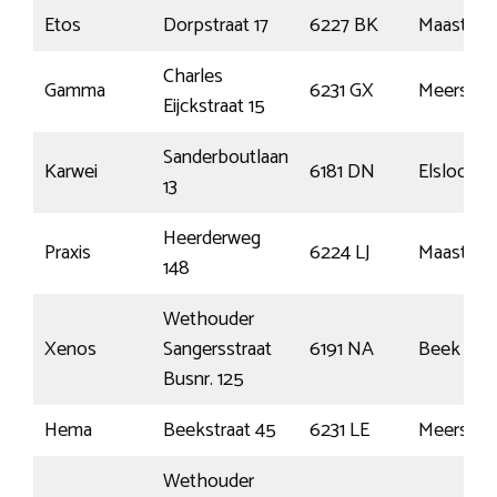
Etos
Dorpstraat 17
6227 BK
Maastrich
Charles
Gamma
6231 GX
Meerssen
Eijckstraat 15
Sanderboutlaan
Karwei
6181 DN
Elsloo
13
Heerderweg
Praxis
6224 LJ
Maastrich
148
Wethouder
Xenos
Sangersstraat
6191 NA
Beek
Busnr. 125
Hema
Beekstraat 45
6231 LE
Meerssen
Wethouder