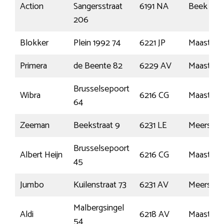
Action
Sangersstraat
6191 NA
Beek
206
Blokker
Plein 1992 74
6221 JP
Maastrich
Primera
de Beente 82
6229 AV
Maastrich
Brusselsepoort
Wibra
6216 CG
Maastrich
64
Zeeman
Beekstraat 9
6231 LE
Meerssen
Brusselsepoort
Albert Heijn
6216 CG
Maastrich
45
Jumbo
Kuilenstraat 73
6231 AV
Meerssen
Malbergsingel
Aldi
6218 AV
Maastrich
54