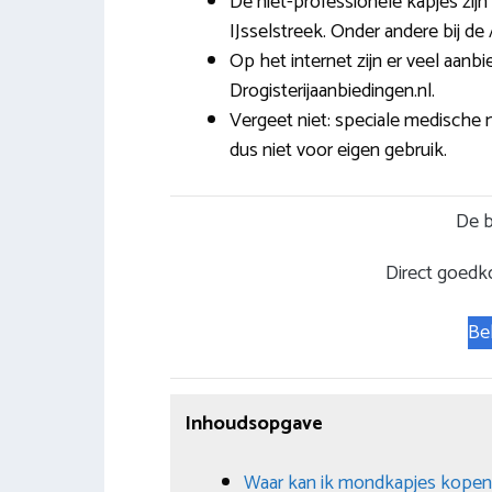
De niet-professionele kapjes zij
IJsselstreek. Onder andere bij de
Op het internet zijn er veel aan
Drogisterijaanbiedingen.nl.
Vergeet niet: speciale medische m
dus niet voor eigen gebruik.
De b
Direct goedk
Be
Inhoudsopgave
Waar kan ik mondkapjes kopen 