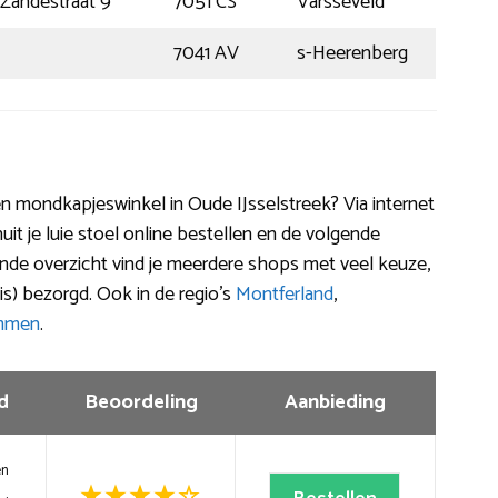
Zandestraat 9
7051 CS
Varsseveld
7041 AV
s-Heerenberg
geen mondkapjeswinkel in Oude IJsselstreek? Via internet
uit je luie stoel online bestellen en de volgende
aande overzicht vind je meerdere shops met veel keuze,
is) bezorgd. Ook in de regio’s
Montferland
,
mmen
.
d
Beoordeling
Aanbieding
en