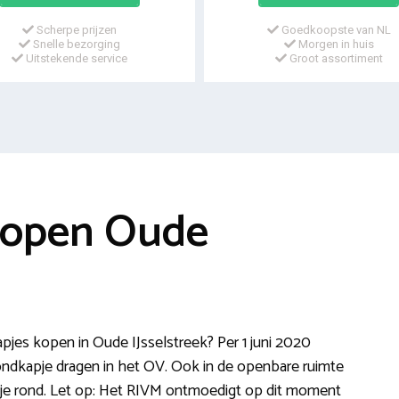
Scherpe prijzen
Goedkoopste van NL
Snelle bezorging
Morgen in huis
Uitstekende service
Groot assortiment
kopen Oude
jes kopen in Oude IJsselstreek? Per 1 juni 2020
mondkapje dragen in het OV. Ook in de openbare ruimte
e rond. Let op: Het RIVM ontmoedigt op dit moment