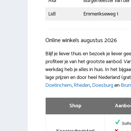
Aldi
Burgemeester van der 
Lidl
Emmerikseweg 1
Online winkels augustus 2026
Blijf je liever thuis en bezoek je liever 
profiteer je van het grootste aanbod. Van
werkdag heb je alles in huis. In het bijg
lage prijzen en door heel Nederland (grat
Doetinchem
,
Rheden
,
Doesburg
en
Bru
Shop
Aanbo
Stoff