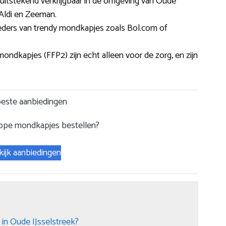
n uitstekend verkrijgbaar in de omgeving van Oude
 Aldi en Zeeman.
bieders van trendy mondkapjes zoals Bol.com of
ondkapjes (FFP2) zijn echt alleen voor de zorg, en zijn
este aanbiedingen
ope mondkapjes bestellen?
kijk aanbiedingen
in Oude IJsselstreek?