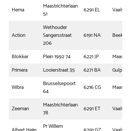
Maastrichterlaan
Hema
6291 EL
Vaals
51
Wethouder
Action
Sangersstraat
6191 NA
Beek
206
Blokker
Plein 1992 74
6221 JP
Maastric
Primera
Looierstraat 35
6271 BA
Gulpen
Brusselsepoort
Wibra
6216 CG
Maastric
64
Maastrichterlaan
Zeeman
6291 ET
Vaals
78
Pr Willem
Albert Heijn
6291 GZ
Vaals