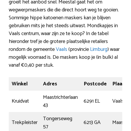
groeit het aanbod snel. Meestal gaat het om
wegwerpmaskers die die direct hoort weg te gooien.
Sommige hippe katoenen maskers kan je blijven
gebruiken mits je het steeds uitwast. Mondkapjes in
Vaals centrum, waar zijn ze te koop? In de tabel
hieronder tref je de grotere plaatselijke retailers
rondom de gemeente
Vaals
(provincie
Limburg
) waar
mogelijk voorraad is. De maskers koop je (in bulk) al
vanaf €0,40 per stuk.
Winkel
Adres
Postcode
Plaats
Maastrichterlaan
Kruidvat
6291 EL
Vaals
43
Tongerseweg
Trekpleister
6213 GA
Maastric
57