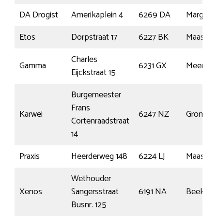
DA Drogist
Amerikaplein 4
6269 DA
Margrat
Etos
Dorpstraat 17
6227 BK
Maastric
Charles
Gamma
6231 GX
Meersse
Eijckstraat 15
Burgemeester
Frans
Karwei
6247 NZ
Gronsve
Cortenraadstraat
14
Praxis
Heerderweg 148
6224 LJ
Maastric
Wethouder
Xenos
Sangersstraat
6191 NA
Beek
Busnr. 125