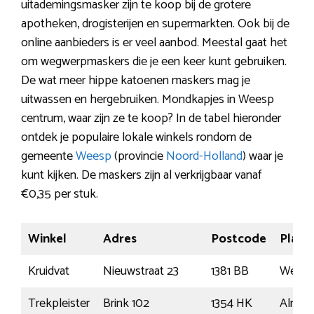
uitademingsmasker zijn te koop bij de grotere
apotheken, drogisterijen en supermarkten. Ook bij de
online aanbieders is er veel aanbod. Meestal gaat het
om wegwerpmaskers die je een keer kunt gebruiken.
De wat meer hippe katoenen maskers mag je
uitwassen en hergebruiken. Mondkapjes in Weesp
centrum, waar zijn ze te koop? In de tabel hieronder
ontdek je populaire lokale winkels rondom de
gemeente
Weesp
(provincie
Noord-Holland
) waar je
kunt kijken. De maskers zijn al verkrijgbaar vanaf
€0,35 per stuk.
Winkel
Adres
Postcode
Plaat
Kruidvat
Nieuwstraat 23
1381 BB
Wees
Trekpleister
Brink 102
1354 HK
Almer