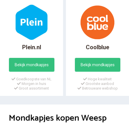
Plein.nl
Coolblue
Bekijk mondkapjes
Bekijk mondkapjes
Goedkoopste van NL
Hoge kwaliteit
Morgen in huis
Grootste aanbod
Groot assortiment
Betrouware webshop
Mondkapjes kopen Weesp