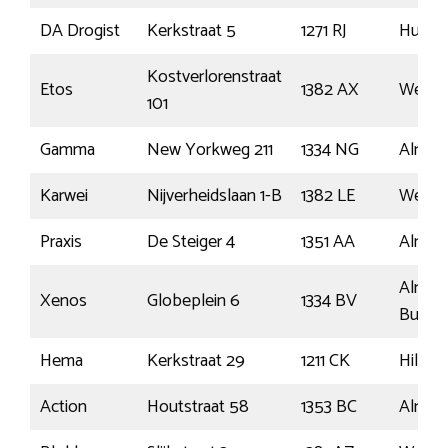
DA Drogist
Kerkstraat 5
1271 RJ
Huize
Kostverlorenstraat
Etos
1382 AX
Wees
101
Gamma
New Yorkweg 211
1334 NG
Almer
Karwei
Nijverheidslaan 1-B
1382 LE
Wees
Praxis
De Steiger 4
1351 AA
Almer
Almer
Xenos
Globeplein 6
1334 BV
Buiten
Hema
Kerkstraat 29
1211 CK
Hilver
Action
Houtstraat 58
1353 BC
Almer