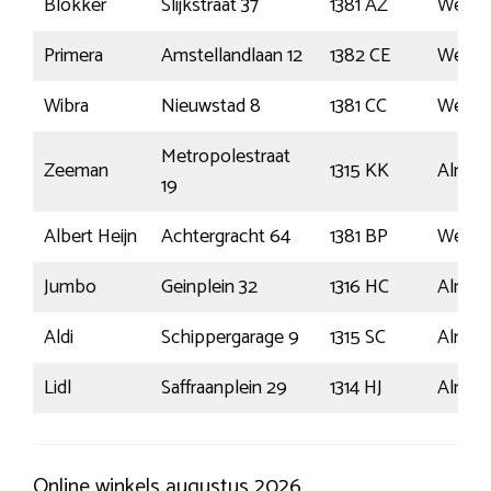
Blokker
Slijkstraat 37
1381 AZ
Wees
Primera
Amstellandlaan 12
1382 CE
Wees
Wibra
Nieuwstad 8
1381 CC
Wees
Metropolestraat
Zeeman
1315 KK
Almer
19
Albert Heijn
Achtergracht 64
1381 BP
Wees
Jumbo
Geinplein 32
1316 HC
Almer
Aldi
Schippergarage 9
1315 SC
Almer
Lidl
Saffraanplein 29
1314 HJ
Almer
Online winkels augustus 2026