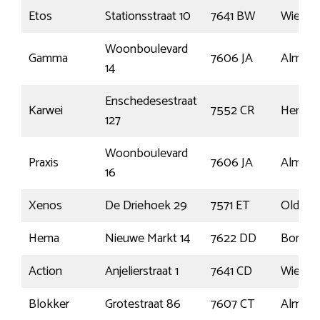
Etos
Stationsstraat 10
7641 BW
Wierde
Woonboulevard
Gamma
7606 JA
Almelo
14
Enschedesestraat
Karwei
7552 CR
Hengel
127
Woonboulevard
Praxis
7606 JA
Almelo
16
Xenos
De Driehoek 29
7571 ET
Oldenz
Hema
Nieuwe Markt 14
7622 DD
Borne
Action
Anjelierstraat 1
7641 CD
Wierde
Blokker
Grotestraat 86
7607 CT
Almelo