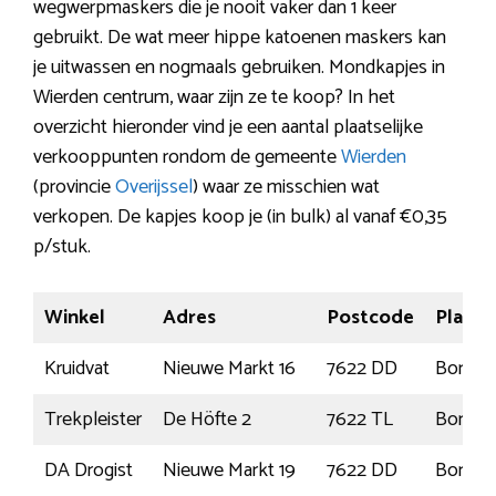
wegwerpmaskers die je nooit vaker dan 1 keer
gebruikt. De wat meer hippe katoenen maskers kan
je uitwassen en nogmaals gebruiken. Mondkapjes in
Wierden centrum, waar zijn ze te koop? In het
overzicht hieronder vind je een aantal plaatselijke
verkooppunten rondom de gemeente
Wierden
(provincie
Overijssel
) waar ze misschien wat
verkopen. De kapjes koop je (in bulk) al vanaf €0,35
p/stuk.
Winkel
Adres
Postcode
Plaats
Kruidvat
Nieuwe Markt 16
7622 DD
Borne
Trekpleister
De Höfte 2
7622 TL
Borne
DA Drogist
Nieuwe Markt 19
7622 DD
Borne