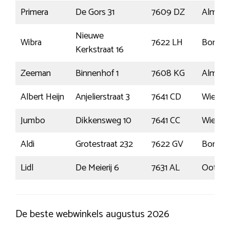
Primera
De Gors 31
7609 DZ
Almelo
Nieuwe
Wibra
7622 LH
Borne
Kerkstraat 16
Zeeman
Binnenhof 1
7608 KG
Almelo
Albert Heijn
Anjelierstraat 3
7641 CD
Wierde
Jumbo
Dikkensweg 10
7641 CC
Wierde
Aldi
Grotestraat 232
7622 GV
Borne
Lidl
De Meierij 6
7631 AL
Ootma
De beste webwinkels augustus 2026