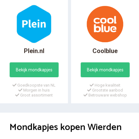
Plein.nl
Coolblue
Bekijk mondkapjes
Bekijk mondkapjes
Goedkoopste van NL
Hoge kwaliteit
Morgen in huis
Grootste aanbod
Groot assortiment
Betrouware webshop
Mondkapjes kopen Wierden