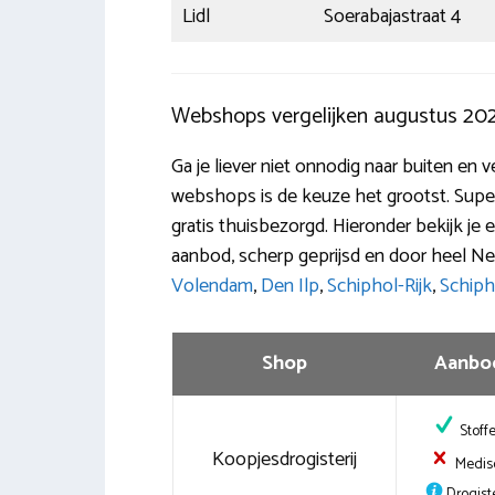
Lidl
Soerabajastraat 4
Webshops vergelijken augustus 20
Ga je liever niet onnodig naar buiten en 
webshops is de keuze het grootst. Super
gratis thuisbezorgd. Hieronder bekijk je
aanbod, scherp geprijsd en door heel Ned
Volendam
,
Den Ilp
,
Schiphol-Rijk
,
Schiph
Shop
Aanbo
Stoff
Koopjesdrogisterij
Medis
Drogiste