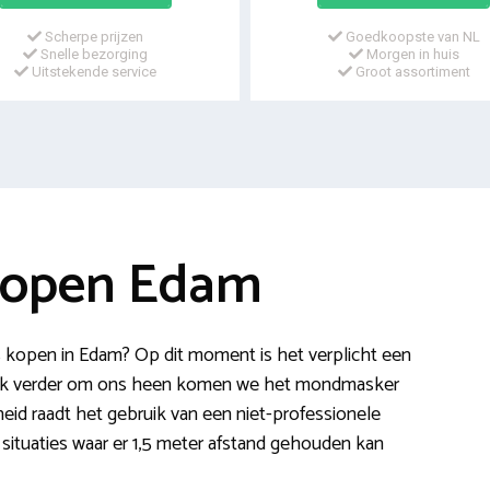
Scherpe prijzen
Goedkoopste van NL
Snelle bezorging
Morgen in huis
Uitstekende service
Groot assortiment
kopen Edam
kopen in Edam? Op dit moment is het verplicht een
ook verder om ons heen komen we het mondmasker
eid raadt het gebruik van een niet-professionele
situaties waar er 1,5 meter afstand gehouden kan