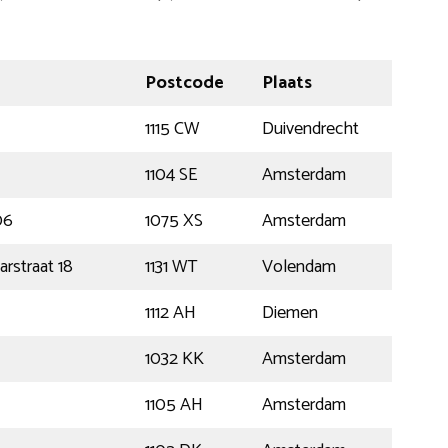
Postcode
Plaats
1115 CW
Duivendrecht
1104 SE
Amsterdam
06
1075 XS
Amsterdam
rstraat 18
1131 WT
Volendam
1112 AH
Diemen
1032 KK
Amsterdam
1105 AH
Amsterdam