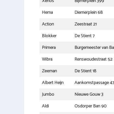
Xenos
Bijlmerplein 399
Hema
Diemerplein 68
Action
Zeestraat 21
Blokker
De Stient 7
Primera
Burgemeester van Baa
Wibra
Renswoudestraat 52
Zeeman
De Stient 18
Albert Heijn
Aankomstpassage 4
Jumbo
Nieuwe Gouw 3
Aldi
Osdorper Ban 90