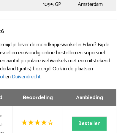
1095 GP
Amsterdam
26
vermijd je liever de mondkapjeswinkel in Edam? Bij de
snel en eenvoudig online bestellen en supersnel
 een aantal populaire webwinkels met een uitstekend
erland (gratis) bezorgd. Ook in de plaatsen
ol
en
Duivendrecht
.
d
Beoordeling
Aanbieding
en
Bestellen
ch
rij