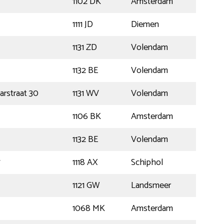
1102 DK
Amsterdam
1111 JD
Diemen
1131 ZD
Volendam
1132 BE
Volendam
rstraat 30
1131 WV
Volendam
1106 BK
Amsterdam
1132 BE
Volendam
7
1118 AX
Schiphol
1121 GW
Landsmeer
1068 MK
Amsterdam