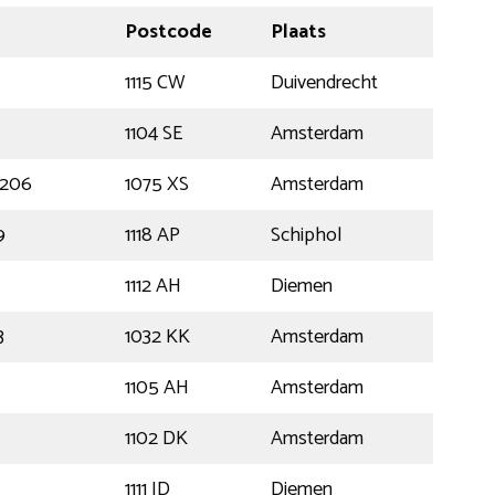
Postcode
Plaats
1115 CW
Duivendrecht
1104 SE
Amsterdam
 206
1075 XS
Amsterdam
9
1118 AP
Schiphol
1112 AH
Diemen
3
1032 KK
Amsterdam
1105 AH
Amsterdam
1102 DK
Amsterdam
1111 JD
Diemen