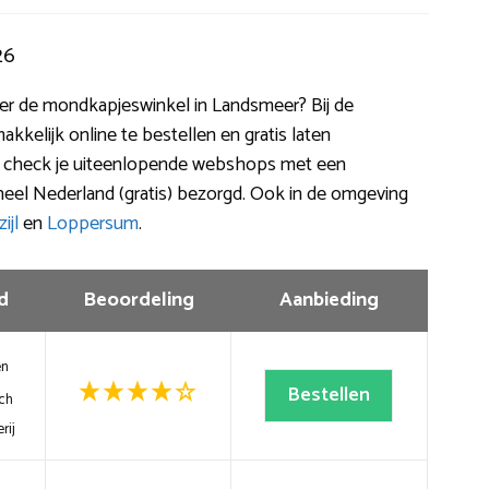
26
iever de mondkapjeswinkel in Landsmeer? Bij de
kkelijk online te bestellen en gratis laten
l check je uiteenlopende webshops met een
heel Nederland (gratis) bezorgd. Ook in de omgeving
ijl
en
Loppersum
.
d
Beoordeling
Aanbieding
en
Bestellen
ch
rij