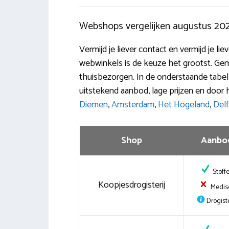
Webshops vergelijken augustus 20
Vermijd je liever contact en vermijd je l
webwinkels is de keuze het grootst. Gema
thuisbezorgen. In de onderstaande tabe
uitstekend aanbod, lage prijzen en door 
Diemen
,
Amsterdam
,
Het Hogeland
,
Delfz
Shop
Aanbo
Stoff
Koopjesdrogisterij
Medis
Drogiste