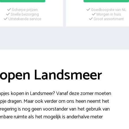
Scherpe prijzen
Goedkoopste van NL
Snelle bezorging
Morgen in huis
Uitstekende service
Groot assortiment
kopen Landsmeer
apjes kopen in Landsmeer? Vanaf deze zomer moeten
kapje dragen. Maar ook verder om ons heen neemt het
regering is nog geen voorstander van het gebruik van
nbare ruimte als het mogelijk is anderhalve meter